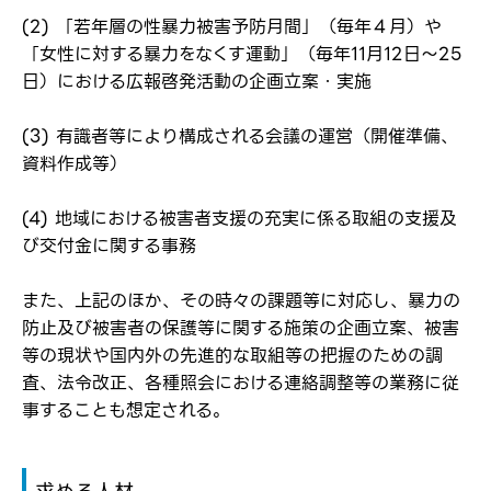
(2) 「若年層の性暴力被害予防月間」（毎年４月）や
「女性に対する暴力をなくす運動」（毎年11月12日～25
日）における広報啓発活動の企画立案・実施
ログイン
弊社ホームページの求人票をみて
お気に入り登録にはログインが必要です
(3) 有識者等により構成される会議の運営（開催準備、
弊社ホームページの求人票をみて
資料作成等）
メールアドレス
応募した方へ
応募し、転職を決めた方
(4) 地域における被害者支援の充実に係る取組の支援及
び交付金に関する事務
パスワード
また、上記のほか、その時々の課題等に対応し、暴力の
防止及び被害者の保護等に関する施策の企画立案、被害
※パスワードを忘れた方は
コチラ
等の現状や国内外の先進的な取組等の把握のための調
査、法令改正、各種照会における連絡調整等の業務に従
事することも想定される。
転職報告をする
応募完了通知をする