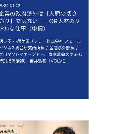
2026.01.22
企業の政府渉外は「人脈の切り
売り」ではない──GR人材のリ
アルな仕事（中編）
話し手 小泉美果（フリー株式会社 スモール
ビジネス総合研究所所長 / 金融渉外部長 /
プロダクトマネージャー、慶應義塾大学SFC
特別招聘講師） 吉井弘和（VOLVE...