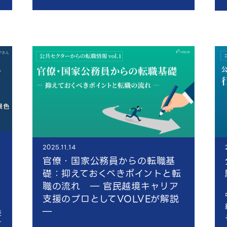
2025.11.14
官僚・国家公務員からの転職基
模
礎：抑えておくべきポイントと転
色
職の流れ ― 官民越境キャリア
支援のプロとしてVOLVEが解説
働
―
唯
す