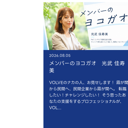
2026.08.05
メンバーのヨコガオ 光武 佳寿
美
VOLVEのナカの人、お見せします！ 霞が
から民間へ、民間企業から霞が関へ。 転職
したい！チャレンジしたい！ そう思ったあ
なたの支援をするプロフェッショナルが、
VOL...