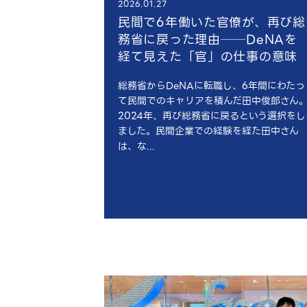
2026.01.27
民間で6年働いた官僚が、再び総
務省に戻った理由──DeNAを
経て見えた「官」の仕事の意味
総務省からDeNAに転職し、6年間にわたっ
て民間でのキャリアを積んだ田中俊郎さん
2024年、再び総務省に戻るという選択をし
ました。民間企業での経験を経た田中さん
は、な...