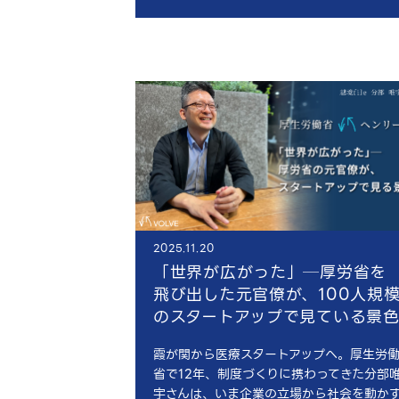
2025.11.20
「世界が広がった」─厚労省を
飛び出した元官僚が、100人規
のスタートアップで見ている景
霞が関から医療スタートアップへ。厚生労
省で12年、制度づくりに携わってきた分部
宇さんは、いま企業の立場から社会を動か