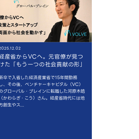
2025.12.02
経産省からVCへ。元官僚が見つ
けた「もう一つの社会貢献の形」
新卒で入省した経済産業省で15年間勤務
し、その後、ベンチャーキャピタル（VC）
のグローバル・ブレインに転職した河原木皓
（かわらぎ・こう）さん。経産省時代には地
方創生やス...