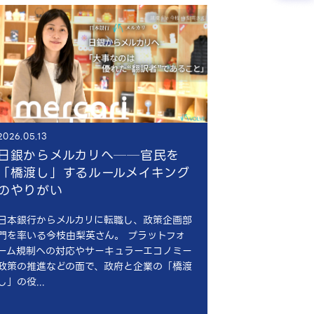
2026.05.13
日銀からメルカリへ──官民を
「橋渡し」するルールメイキング
のやりがい
日本銀行からメルカリに転職し、政策企画部
門を率いる今枝由梨英さん。 プラットフォ
ーム規制への対応やサーキュラーエコノミー
政策の推進などの面で、政府と企業の「橋渡
し」の役...