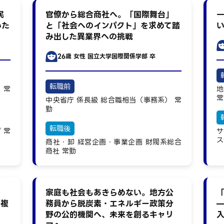
民
官僚から総合商社へ。「国際舞台」
いた
と「社会へのインパクト」を求めて踏
み出した異業界への挑戦
26歳
女性
国立大学国際関係学部 卒
転職前
）
常
地
常
中央省庁
係長級
総合職相当（事務系）
常
勤
転職後
プ
常
サ
ス
商社・卸
経営企画・事業企画
財閥系総合
商社
常勤
家庭も社会もあきらめない。地方公
む複
務員から脱炭素・エネルギー政策分
野の公的機関へ、未来を創るキャリ
入