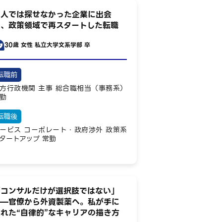
一人では探せなかった企業に出会
い、政策領域で再スタートした転職
30歳
女性
私立大学文系学部 卒
転職前
方行政機関
主事
総合職相当（事務系）
勤
転職後
ービス
コーポレート・政府渉外
政策系
タートアップ
常勤
「コンサルだけが選択肢ではない」
——官僚から外資製薬へ。私が手に
れた“自律的”なキャリアの描き方