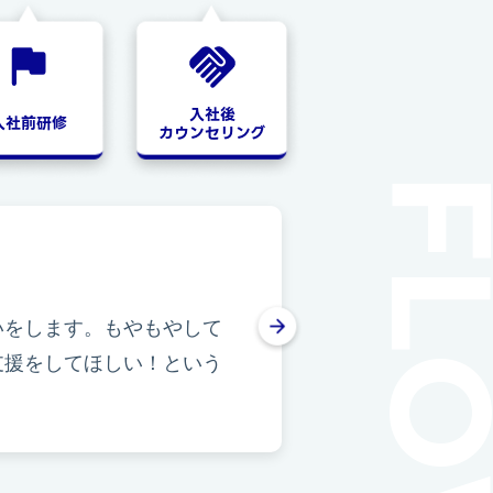
入社後
入社前研修
カウンセリング
FLO
STEP02
いをします。もやもやして
国家公務員の
支援をしてほしい！という
ー、設立間もな
と契約を締結