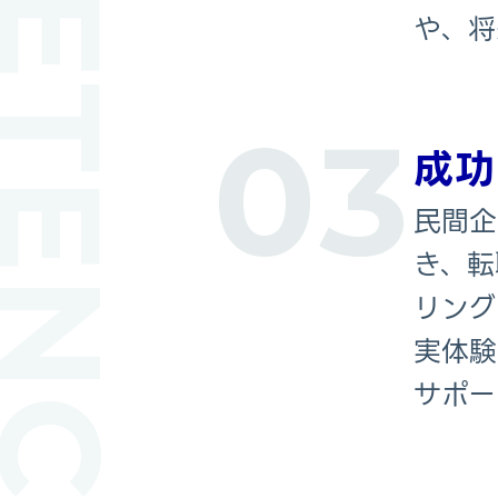
MPETENCE
や、将
03
成功
民間企
き、転
リング
実体験
サポー