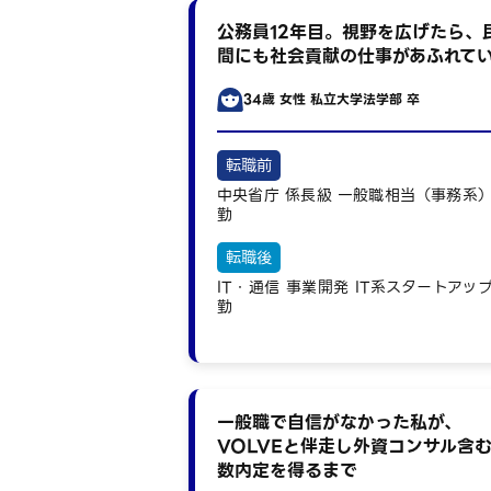
公務員12年目。視野を広げたら、
間にも社会貢献の仕事があふれて
34歳
女性
私立大学法学部 卒
転職前
中央省庁
係長級
一般職相当（事務系
勤
転職後
IT・通信
事業開発
IT系スタートアッ
勤
一般職で自信がなかった私が、
VOLVEと伴走し外資コンサル含
数内定を得るまで