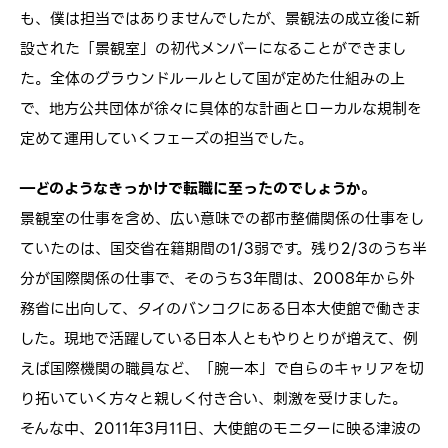
も、僕は担当ではありませんでしたが、景観法の成立後に新
設された「景観室」の初代メンバーになることができまし
た。全体のグラウンドルールとして国が定めた仕組みの上
で、地方公共団体が徐々に具体的な計画とローカルな規制を
定めて運用していくフェーズの担当でした。
―どのようなきっかけで転職に至ったのでしょうか。
景観室の仕事を含め、広い意味での都市整備関係の仕事をし
ていたのは、国交省在籍期間の1/3弱です。残り2/3のうち半
分が国際関係の仕事で、そのうち3年間は、2008年から外
務省に出向して、タイのバンコクにある日本大使館で働きま
した。現地で活躍している日本人ともやりとりが増えて、例
えば国際機関の職員など、「腕一本」で自らのキャリアを切
り拓いていく方々と親しく付き合い、刺激を受けました。
そんな中、2011年3月11日、大使館のモニターに映る津波の