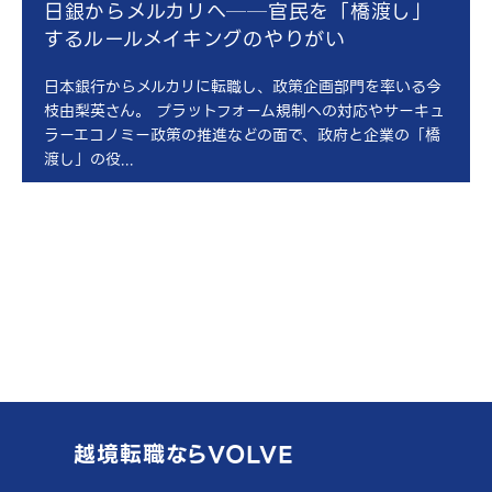
日銀からメルカリへ──官民を「橋渡し」
するルールメイキングのやりがい
日本銀行からメルカリに転職し、政策企画部門を率いる今
枝由梨英さん。 プラットフォーム規制への対応やサーキュ
ラーエコノミー政策の推進などの面で、政府と企業の「橋
渡し」の役...
越境転職ならVOLVE