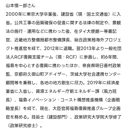
山本慎一郎さん
2000年に東京大学卒業後、建設省（現・国土交通省）に入
省。公共工事の品質確保の促進に関する法律の制定や、景観
法の施行・運用などに携わった後、在タイ大使館一等書記
官、近畿地方整備局都市整備課長、総合政策局海外プロジェ
クト推進官を経て、2012年に退職。翌2013年より一般社団
法人RCF復興支援チーム（現・RCF）に参画し、約6年間、
福島を中心とする復興に携わったほか、奈良県明日香村政策
監、京都府久御山町アドイザー、茨城大学社会連携センター
顧問等を兼務し、各地の地方創生に尽力。2019年に経済産
業省に入省し、資源エネルギー庁新エネルギー課（風力班
長）、福島イノベーション・コースト構想推進機構（企画戦
略室長）を経て、現在、大臣官房福島復興推進グループ企画
官を務める。技術士（建設部門）、政策研究大学院大学修了
（政策研究修士）。