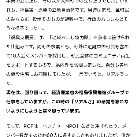
事業の立ち上げ、その次が大熊町での立ち上げでした。いず
れも、福島第一原発の立地自治体です。当時はまだ、全町民
のみならず、役場そのものが避難中で、行政の方もしんどそ
うな様子でした…。
「復興支援員」は、「地域おこし協力隊」を参考に設けられ
た仕組みです。両町の事業とも、町外に避難中の町民も含め
て10人近くメンバーを採用し、町民全体のコミュニティ再生
をサポートするもので、県内外を訪問しました。自分も各地
の仮設住宅にお邪魔しましたが、一言でいうと、リアルでし
た。
現在は、回り回って、経済産業省の福島復興推進グループで
仕事をしていますが、この時の「リアルさ」の感覚を忘れな
いようにしようと常々思っています。
そして、RCFは「ベンチャーNPO」などと呼ばれたり、メ
ンバー数がその後約60人に達することもありましたが、僕が