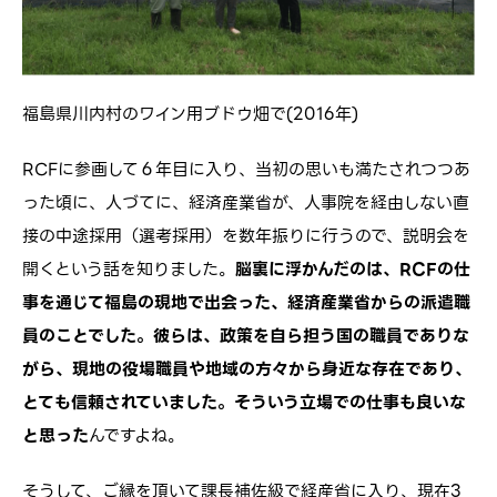
福島県川内村のワイン用ブドウ畑で(2016年)
RCFに参画して６年目に入り、当初の思いも満たされつつあ
った頃に、人づてに、経済産業省が、人事院を経由しない直
接の中途採用（選考採用）を数年振りに行うので、説明会を
開くという話を知りました。
脳裏に浮かんだのは、RCFの仕
事を通じて福島の現地で出会った、経済産業省からの派遣職
員のことでした。彼らは、政策を自ら担う国の職員でありな
がら、現地の役場職員や地域の方々から身近な存在であり、
とても信頼されていました。そういう立場での仕事も良いな
と思った
んですよね。
そうして、ご縁を頂いて課長補佐級で経産省に入り、現在3