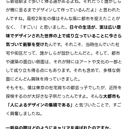
ら新宿駅まで歩いて帰る道があるよね。それだって誰かしら
が柵に至るまでデザインして作っているんだよ」と言われた
んですね。高校2年生の僕はそんな風に都市を捉えたことが
なく、「すごい」と思いました。
日々の生活が、実は広い意
味でデザインされた世界の上で成り立っていることに今さら
気づいて衝撃を受けた
んです。それこそ、当時住んでいた社
宅や街区だって、誰かしらが設計したんだと。そして、都市
や建築の面白い側面は、それが時にはアートや文化の一部と
して成り立ち得る点にもあります。それも含めて、多様な側
面にどんどん興味を持っていきました。
そもそも、僕は東京の社宅育ちの都会っ子でしたが、近所を
探検するのが大好きな子供だったんですよ。そんな
大都市も
「人によるデザインの集積である」
と気づいたことで、すご
く興奮しましたね。
―新卒の際はどのようにキャリアを選ばれたのですか。