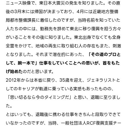
ニュース映像で、東日本大震災の発生を知りました。その直
後の3月末には帰国が決まっており、4月には近畿地方整備
局都市整備課長に着任したのですが、当時名前を知っていた
人たちの中には、勤務先を辞めて東北に移り復興を担う方々
がいることをその後に知りました。東北出身でなくても全身
全霊をかけて、地域の再生に取り組む人の存在もまた、刺激
となりました。それまで潜在的にあった、
「その道のプロと
して、腕一本で」仕事をしていくことへの思いが、首をもた
げ始めた
のだと思います。
2012年からは本省に戻り、35歳を迎え、ジェネラリストと
してのキャリアが軌道に乗っている実感もあったものの、
「思い切るなら今のタイミングだ」と思い、退職に至りまし
た。
とはいっても、退職後に携わる仕事をきちんと段取りできて
いなかったのですが、当時、一般社団法人RCF復興支援チー