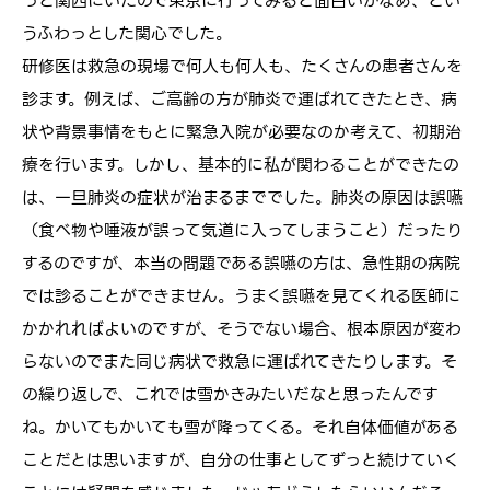
っと関西にいたので東京に行ってみると面白いかなあ、とい
うふわっとした関心でした。
研修医は救急の現場で何人も何人も、たくさんの患者さんを
診ます。例えば、ご高齢の方が肺炎で運ばれてきたとき、病
状や背景事情をもとに緊急入院が必要なのか考えて、初期治
療を行います。しかし、基本的に私が関わることができたの
は、一旦肺炎の症状が治まるまででした。肺炎の原因は誤嚥
（食べ物や唾液が誤って気道に入ってしまうこと）だったり
するのですが、本当の問題である誤嚥の方は、急性期の病院
では診ることができません。うまく誤嚥を見てくれる医師に
かかれればよいのですが、そうでない場合、根本原因が変わ
らないのでまた同じ病状で救急に運ばれてきたりします。そ
の繰り返しで、これでは雪かきみたいだなと思ったんです
ね。かいてもかいても雪が降ってくる。それ自体価値がある
ことだとは思いますが、自分の仕事としてずっと続けていく