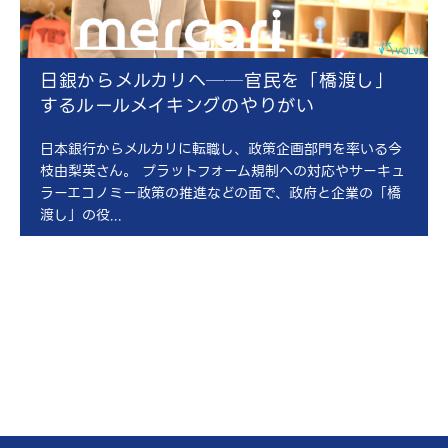
日銀からメルカリへ──官民を「橋渡し」
するルールメイキングのやりがい
日本銀行からメルカリに転職し、政策企画部門を率いる今
枝由梨英さん。 プラットフォーム規制への対応やサーキュ
ラーエコノミー政策の推進などの面で、政府と企業の「橋
渡し」の役...