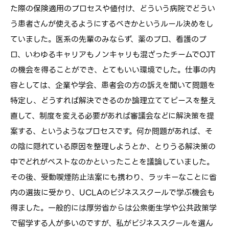
た際の保険適用のプロセスや値付け、どういう病院でどうい
う患者さんが使えるようにするべきかというルール決めをし
ていました。医系の先輩のみならず、薬のプロ、看護のプ
ロ、いわゆるキャリアもノンキャリも混ざったチームでOJT
の機会を得ることができ、とてもいい環境でした。仕事の内
容としては、企業や学会、患者会の方の訴えを聞いて問題を
特定し、どうすれば解決できるのか論理立ててピースを整え
直して、制度を変える必要があれば審議会などに解決策を提
案する、というようなプロセスです。何か問題があれば、そ
の陰に隠れている原因を整理しようとか、とりうる解決策の
中でどれがベストなのかといったことを議論していました。
その後、受動喫煙防止法案にも携わり、ラッキーなことに省
内の選抜に受かり、UCLAのビジネススクールで学ぶ機会も
得ました。一般的には厚労省からは公衆衛生学や公共政策学
で留学する人が多いのですが、私がビジネススクールを選ん