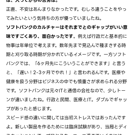
は、入ってからの苦労は。
正直、不安はあんまりなかったです。むしろ違うことをやっ
てみたいという気持ちの方が優っていましたね。
ソフトバンクのカルチャーはそれまでとのギャップがいい意
味ですごくあり、面白かったです
。例えば行政だと基本的に
物事は年単位で考えます。数年先まで見込んで種まきする時
期と刈り取る時期が分かれているイメージです。一方ソフト
バンクでは、「6ヶ月先にこういうことができます」と言う
と、「遅い！2-3ヶ月でやれ！」と言われるんです。医療や
健康を扱う分野はビジネスの中でも慎重さが求められる分野
です。ソフトバンクは元々ITと通信の会社なので、少しトー
ンが違いましたね。行政と民間、医療とIT。ダブルでギャッ
プがあったと感じます。
スピード感の違いに関しては当初ストレスではあったんです
よ。新しい製品を作るためには臨床試験があり、当局とディ