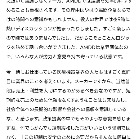
え抜いて議論し尽くす一方、AMDDでは議論を効率的にすす
めることも重視されます。その理由はやはり民間企業ならで
はの時間への意識かもしれません。役人の世界では夜9時に
熱いディスカッションが始まったりしました。すごく楽しい
ので嫌ではありませんでしたし、だからこそとことんロジッ
クを詰めて話し合いができました。AMDDは業界団体なの
で、いろんな人が労力と意見を持ち寄っている状態です。
今一緒にお仕事している医療機器業界の人たちはすごく真面
目に業界のことを考えています。メーカーですから、当然普
段は売上・利益を大切にするのがあるべき姿なのですが、短
期的な売上のために信頼をなくすようなことはしませんし、
社会全体への長期的な影響や会社への信頼を意識している
な、と感じます。政策提案の中でもそのような意識を感じま
すね。何でもかんでも規制緩和した方がいいという論調では
なく、「この規制は安全のために必要だからそんなに簡単に