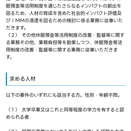
眠預金等活用制度を通じたさらなるインパクトの創出を
※パスワードを忘れた方は
コチラ
図るため、人材の育成を含めた社会的インパクト評価及
びＩＭＭの浸透を図るための検討に係る業務に従事いた
だきます。
（２） その他休眠預金等活用制度の改善・監督等に関す
転職報告をする
る業務その他、業務負担等を勘案しつつ、休眠預金等活
応募完了通知をする
用制度の改善・監督等に関する業務に従事いただきま
新規会員登録
す。
求める人材
以下の要件のいずれにも該当する方。性別・年齢不問。
（１） 大学卒業又はこれと同等程度の学力を有すると認
められる者