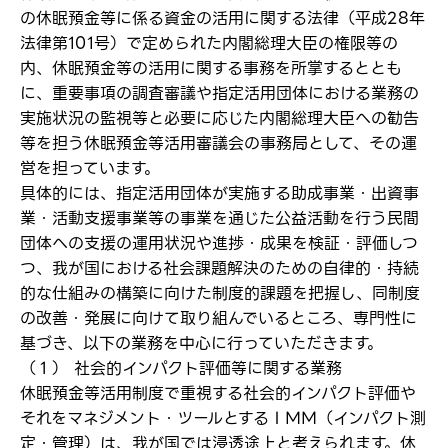
の休眠預金等に係る資金の活用に関する法律（平成28年
法律第101号）で定められた内閣総理大臣の権限等の
内、休眠預金等の活用に関する事務を所掌するととも
に、重要事項の調査審議や指定活用団体における業務の
実施状況の監視等と必要に応じた内閣総理大臣への勧告
等を担う休眠預金等活用審議会の事務局として、その運
営を担っています。
具体的には、指定活用団体が実施する助成事業・出資事
業・活動支援事業等の事業を通じた公益活動を行う民間
団体への支援の運用状況や進捗・成果を検証・評価しつ
ログイン
つ、我が国における社会課題解決のための自律的・持続
弊社ホームページの求人票をみて
お気に入り登録にはログインが必要です
的な仕組みの構築に向けた制度的課題を把握し、同制度
弊社ホームページの求人票をみて
の改善・発展に向けて取り組んでいるところ、専門性に
メールアドレス
応募した方へ
基づき、以下の業務を中心に行っていただきます。
応募し、転職を決めた方
（１） 社会的インパクト評価等に関する業務
休眠預金等活用制度で重視する社会的インパクト評価や
パスワード
それをマネジメント・ツールとするＩＭＭ（インパクト測
定・管理）は、我が国では浸透途上と考えられます。休