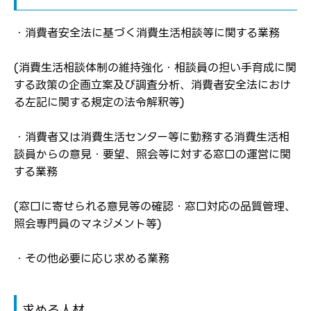
・消費者安全法に基づく消費生活相談等に関する業務
(消費生活相談体制の維持強化・相談員の担い手育成に関
する政策の企画立案及び調査分析、消費者安全法におけ
る左記に関する規定の法令解釈等)
ログイン
・消費者又は消費生活センター等に勤務する消費生活相
弊社ホームページの求人票をみて
お気に入り登録にはログインが必要です
談員からの意見・要望、照会等に対する窓口の運営に関
弊社ホームページの求人票をみて
メールアドレス
する業務
応募した方へ
応募し、転職を決めた方
(窓口に寄せられる意見等の確認・窓口対応の品質管理、
パスワード
照会専門員のマネジメント等)
・その他必要に応じ求める業務
※パスワードを忘れた方は
コチラ
求める人材