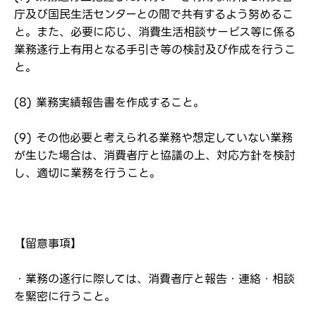
弊社ホームページの求人票をみて
お気に入り登録にはログインが必要です
庁及び国民生活センターとの間で共有するよう努めるこ
弊社ホームページの求人票をみて
と。また、必要に応じ、消費生活相談サービス等に係る
メールアドレス
応募した方へ
業務遂行上有用となる手引き等の検討及び作成を行うこ
応募し、転職を決めた方
と。
パスワード
(8) 業務実績報告書を作成すること。
(9) その他必要と考えられる業務や想定していない業務
※パスワードを忘れた方は
コチラ
が生じた場合は、消費者庁と協議の上、対応方針を検討
し、適切に業務を行うこと。
転職報告をする
応募完了通知をする
【留意事項】
新規会員登録
・業務の遂行に際しては、消費者庁と報告・連絡・相談
を緊密に行うこと。