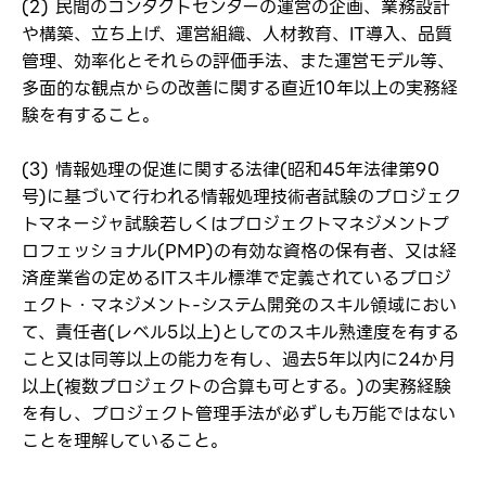
(2) 民間のコンタクトセンターの運営の企画、業務設計
や構築、立ち上げ、運営組織、人材教育、IT導入、品質
管理、効率化とそれらの評価手法、また運営モデル等、
多面的な観点からの改善に関する直近10年以上の実務経
験を有すること。
(3) 情報処理の促進に関する法律(昭和45年法律第90
号)に基づいて行われる情報処理技術者試験のプロジェク
トマネージャ試験若しくはプロジェクトマネジメントプ
ロフェッショナル(PMP)の有効な資格の保有者、又は経
済産業省の定めるITスキル標準で定義されているプロジ
ェクト・マネジメント-システム開発のスキル領域におい
て、責任者(レベル5以上)としてのスキル熟達度を有する
こと又は同等以上の能力を有し、過去5年以内に24か月
以上(複数プロジェクトの合算も可とする。)の実務経験
を有し、プロジェクト管理手法が必ずしも万能ではない
ことを理解していること。