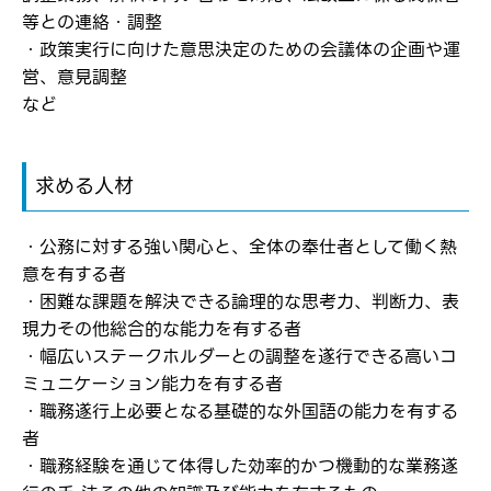
等との連絡・調整
※パスワードを忘れた方は
コチラ
・政策実行に向けた意思決定のための会議体の企画や運
営、意見調整
など
転職報告をする
応募完了通知をする
求める人材
新規会員登録
・公務に対する強い関心と、全体の奉仕者として働く熱
意を有する者
・困難な課題を解決できる論理的な思考力、判断力、表
現力その他総合的な能力を有する者
・幅広いステークホルダーとの調整を遂行できる高いコ
ミュニケーション能力を有する者
・職務遂行上必要となる基礎的な外国語の能力を有する
者
・職務経験を通じて体得した効率的かつ機動的な業務遂