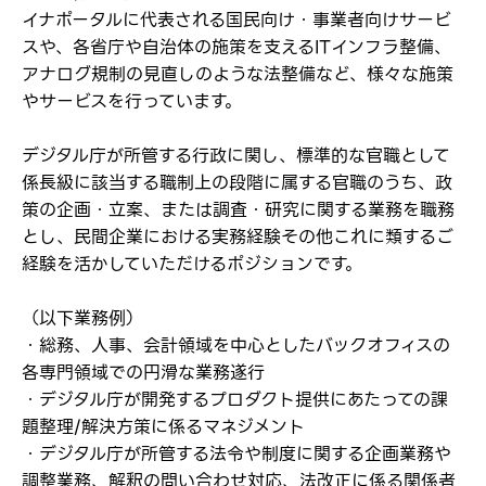
イナポータルに代表される国民向け・事業者向けサービ
スや、各省庁や自治体の施策を支えるITインフラ整備、
アナログ規制の見直しのような法整備など、様々な施策
やサービスを行っています。
デジタル庁が所管する行政に関し、標準的な官職として
係長級に該当する職制上の段階に属する官職のうち、政
策の企画・立案、または調査・研究に関する業務を職務
とし、民間企業における実務経験その他これに類するご
経験を活かしていただけるポジションです。
ログイン
弊社ホームページの求人票をみて
お気に入り登録にはログインが必要です
（以下業務例）
弊社ホームページの求人票をみて
・総務、人事、会計領域を中心としたバックオフィスの
メールアドレス
応募した方へ
各専門領域での円滑な業務遂行
応募し、転職を決めた方
・デジタル庁が開発するプロダクト提供にあたっての課
題整理/解決方策に係るマネジメント
パスワード
・デジタル庁が所管する法令や制度に関する企画業務や
調整業務、解釈の問い合わせ対応、法改正に係る関係者