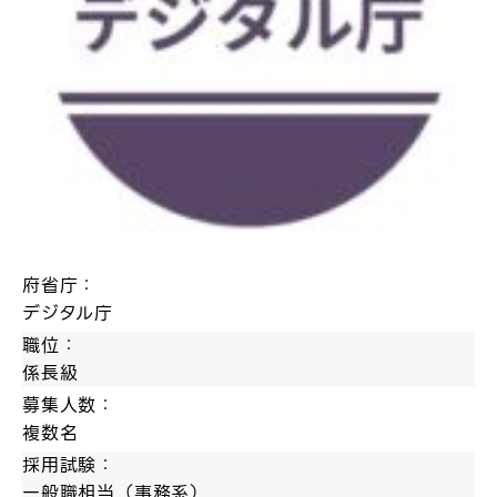
府省庁：
デジタル庁
職位：
係長級
募集人数：
複数名
採用試験：
一般職相当（事務系）