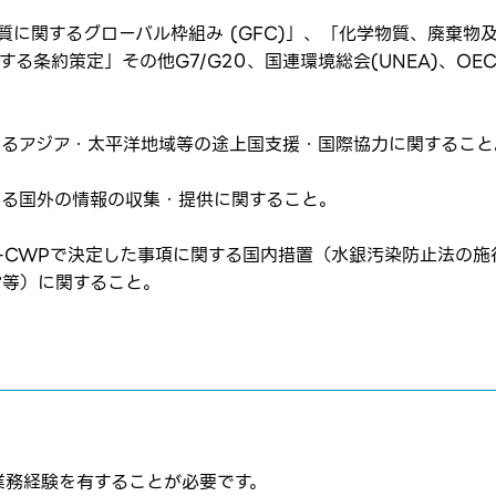
物質に関するグローバル枠組み (GFC)」、「化学物質、廃棄
に関する条約策定」その他G7/G20、国連環境総会(UNEA)、
係るアジア・太平洋地域等の途上国支援・国際協力に関すること
係る国外の情報の収集・提供に関すること。
SP-CWPで決定した事項に関する国内措置（水銀汚染防止法の
はログインが必要です
ムページの求人票をみて
営等）に関すること。
ムページの求人票をみて
ス
方へ
転職を決めた方
の業務経験を有することが必要です。
れた方は
コチラ