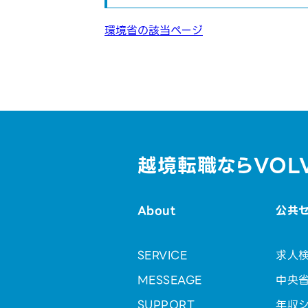
環境省の該当ページ
越境転職ならVOL
About
公共
SERVICE
求人
MESSEAGE
中央
SUPPORT
年収シ