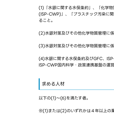
(1)「水銀に関する水俣条約」、「化学
(ISP-CWP)」、「プラスチック汚染
ること。
(2)水銀対策及びその他化学物質管理に
(3)水銀対策及びその他化学物質管理に
ログイン
(4)水銀に関する水俣条約及びGFC、I
お気に入り登録に
弊社ホー
ISP-CWP国内科学・政策連携基盤の運
弊社ホー
メールアドレ
応募した
求める人材
応募し、
パスワード
以下の(1)～(6)を満たす者。
※(1)または(2)のいずれかは４年以上
※パスワードを忘