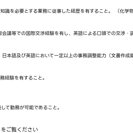
する知識を必要とする業務に従事した経歴を有すること。 （化
転職報告をする
国際会議等での国際交渉経験を有し、英語による口頭での交渉・
応募完了通知をする
新規会員登録
し、日本語及び英語において一定以上の事務調整能力（文書作成
業務経験を有すること。
。
継続して勤務が可能であること。
らをご覧ください