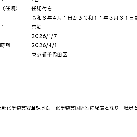
態（任期）：
任期付き
令和８年４月１日から令和１１年３月３１日
態：
常勤
切：
2026/1/7
定時期：
2026/4/1
：
東京都千代田区
健部化学物質安全課水銀・化学物質国際室に配属となり、職員