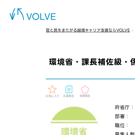
官と民をまたがる越境キャリア支援ならVOLVE
環境省・課長補佐級・
府省庁
部署：
職位：
募集人