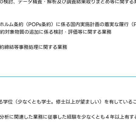
針の検討、データ精査・解析及び調査結果取りまとめ等に関す
クホルム条約（POPs条約）に係る国内実施計画の着実な履行（
s条約対象物質の追加に係る検討・評価等に関する業務
契約締結等事務処理に関する業務
はログインが必要です
ムページの求人票をみて
ムページの求人票をみて
ス
方へ
転職を決めた方
する学位（少なくとも学士。修士以上が望ましい）を有している
れた方は
コチラ
・分析に関連した業務に従事した経験を少なくとも４年以上有