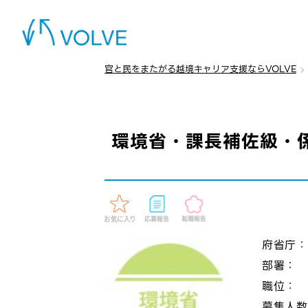
官と民をまたがる越境キャリア支援ならVOLVE
環境省・課長補佐級・
府省庁
部署：
職位：
募集人