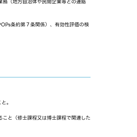
る業務（地方自治体や民間企業等との連絡
POPs条約第７条関係）、有効性評価の検
こと。
すること（修士課程又は博士課程で関連した