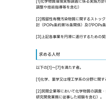
[1]化学物質環境実態調査に係る実施方
調整や技術指導等を含む）
[2]残留性有機汚染物質に関するストッ
討（POPs条約第16条関係）及びPOP
ログイン
[3]上記各事業を円滑に遂行するための
お気に入り登録に
弊社ホー
弊社ホー
メールアドレ
求める人材
応募した
応募し、
以下の[1]～[7]を満たす者。
パスワード
[1]化学、薬学又は理工学系の分野に関
※パスワードを忘
[2]民間企業等において化学物質の調査
研究開発業務に従事した経験を含む）。