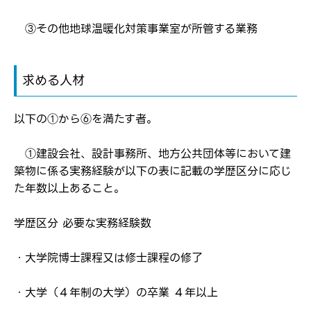
③その他地球温暖化対策事業室が所管する業務
求める人材
以下の①から⑥を満たす者。
①建設会社、設計事務所、地方公共団体等において建
築物に係る実務経験が以下の表に記載の学歴区分に応じ
ログイン
た年数以上あること。
弊社ホームページの求人票をみて
お気に入り登録にはログインが必要です
弊社ホームページの求人票をみて
学歴区分 必要な実務経験数
メールアドレス
応募した方へ
応募し、転職を決めた方
・大学院博士課程又は修士課程の修了
パスワード
・大学（４年制の大学）の卒業 ４年以上