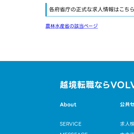
各府省庁の正式な求人情報はこち
農林水産省の該当ページ
越境転職ならVOL
About
公共
SERVICE
求人