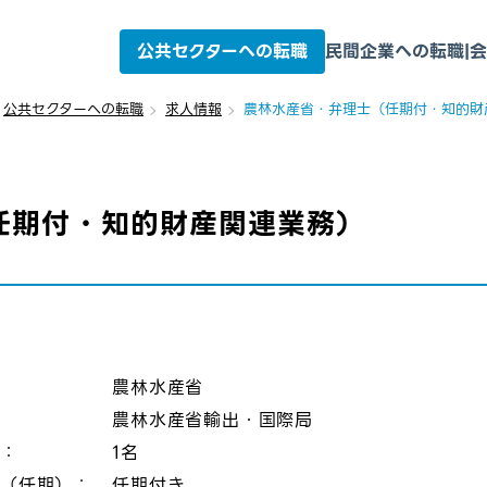
公共セクターへの転職
民間企業への転職
|
会
公共セクターへの転職
求人情報
農林水産省・弁理士（任期付・知的財
任期付・知的財産関連業務）
：
農林水産省
農林水産省輸出・国際局
数：
1名
態（任期）：
任期付き