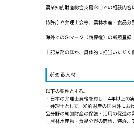
農業知的財産総合支援窓口での相談内容
お気に入り登録に
弊社ホー
弊社ホー
特許庁や弁理士会等、農林水産・食品分
メールアドレ
応募した
海外でのGIマーク（商標権）の新規登録
応募し、
パスワード
上記業務のほか、具体的に担当いただく
※パスワードを忘
求める人材
以下の要件とする。
・日本の弁理士資格を有し、4年以上の
・弁理士として、知的財産の国内外にお
品分野の知的財産の保護・活用の促進の
・農林水産物・食品分野の商標、特許、