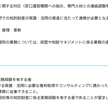
に関する対応（窓口運営機関への指示、専門人材との連絡調整
はログインが必要です
ムページの求人票をみて
ムページの求人票をみて
野での知的財産の保護・活用の推進に当たって連携が必要とな
ス
方へ
・管理・更新
転職を決めた方
個別の業務については、経歴や知財マネジメントに係る業務の
れた方は
コチラ
実務経験を有する者
転職報告をする
ける保護・活用に必要な権利取得やコンサルティングに携わっ
応募完了通知をする
業務に従事できること。
契約等の知的財産に係る実務経験を有する者であることが望ま
新規会員登録