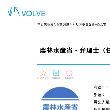
官と民をまたがる越境キャリア支援ならVOLVE
農林水産省・弁理士（
府省庁
部署：
募集人
採用形