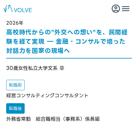
2026年
高校時代からの"外交への想い"を、民間経
験を経て実現 ― 金融・コンサルで培った
対話力を国家の現場へ
30歳
女性
私立大学文系 卒
転職前
経営コンサルティング
コンサルタント
転職後
外務省
常勤 総合職相当（事務系）
係長級