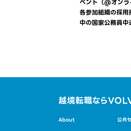
ベント（@オンラ
各参加組織の採用
中の国家公務員中
越境転職ならVOL
About
公共