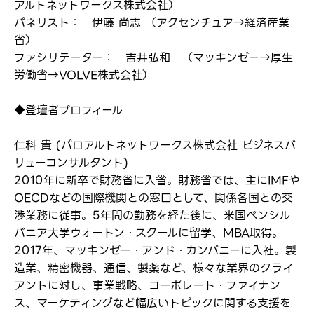
アルトネットワークス株式会社）
パネリスト： 伊藤 尚志 （アクセンチュア→経済産業
省）
ファシリテーター： 吉井弘和 （マッキンゼー→厚生
労働省→VOLVE株式会社）
◆登壇者プロフィール
仁科 貴 (パロアルトネットワークス株式会社 ビジネスバ
リューコンサルタント)
2010年に新卒で財務省に入省。財務省では、主にIMFや
OECDなどの国際機関との窓口として、関係各国との交
渉業務に従事。5年間の勤務を経た後に、米国ペンシル
バニア大学ウォートン・スクールに留学、MBA取得。
2017年、マッキンゼー・アンド・カンパニーに入社。製
造業、精密機器、通信、製薬など、様々な業界のクライ
アントに対し、事業戦略、コーポレート・ファイナン
ス、マーケティングなど幅広いトピックに関する支援を