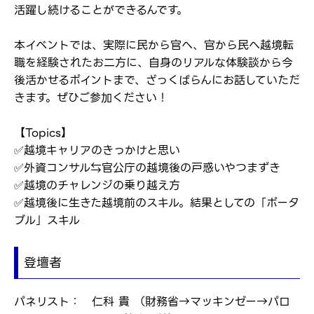
活躍し続けることができるんです。
本イベントでは、実際に民から官へ、官から民へ越境転
職を経験されたお二方に、自身のリアルな体験談から今
後活かせるポイントまで、ざっくばらんにお話していただ
きます。ぜひご参加ください！
【Topics】
✅越境キャリアのきっかけと思い
✅外資コンサル⇆官公庁の越境後の戸惑いやつまずき
✅越境のチャレンジの乗り越え方
✅越境後に生きた越境前のスキル。結果としての「ポータ
ブル」スキル
登壇者
パネリスト： 仁科 貴 （財務省→マッキンゼー→パロ