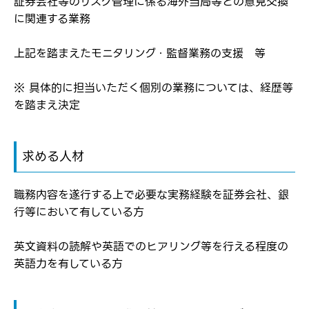
弊社ホームページの求人票をみて
証券会社等のリスク管理に係る海外当局等との意見交換
お気に入り登録にはログインが必要です
に関連する業務
弊社ホームページの求人票をみて
メールアドレス
応募した方へ
上記を踏まえたモニタリング・監督業務の支援 等
応募し、転職を決めた方
パスワード
※ 具体的に担当いただく個別の業務については、経歴等
を踏まえ決定
※パスワードを忘れた方は
コチラ
求める人材
職務内容を遂行する上で必要な実務経験を証券会社、銀
転職報告をする
行等において有している方
応募完了通知をする
新規会員登録
英文資料の読解や英語でのヒアリング等を行える程度の
英語力を有している方