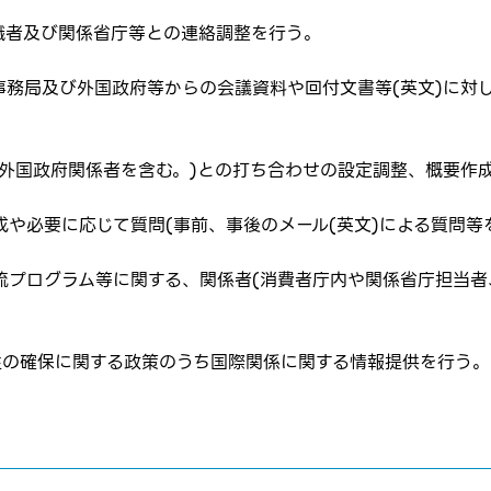
識者及び関係省庁等との連絡調整を行う。
事務局及び外国政府等からの会議資料や回付文書等(英文)に対
(外国政府関係者を含む。)との打ち合わせの設定調整、概要作
や必要に応じて質問(事前、事後のメール(英文)による質問等
はログインが必要です
ムページの求人票をみて
ムページの求人票をみて
流プログラム等に関する、関係者(消費者庁内や関係省庁担当者
ス
方へ
転職を決めた方
性の確保に関する政策のうち国際関係に関する情報提供を行う。
れた方は
コチラ