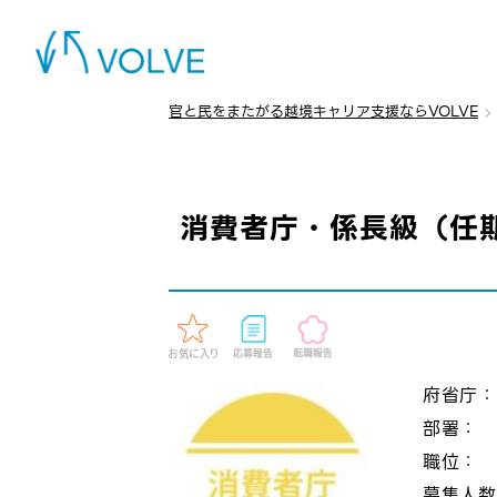
官と民をまたがる越境キャリア支援ならVOLVE
消費者庁・係長級（任
府省庁
部署：
職位：
募集人