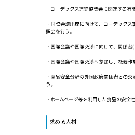
・コーデックス連絡協議会に関連する有
・国際会議出席に向けて、コーデックス
照会を行う。
・国際会議や国際交渉に向けて、関係者
ログイン
・国際会議や国際交渉へ参加し、概要作成
お気に入り登録に
弊社ホー
弊社ホー
・食品安全分野の外国政府関係者との交
メールアドレ
う。
応募した
応募し、
・ホームページ等を利用した食品の安全
パスワード
求める人材
※パスワードを忘