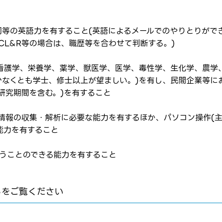
以上又は同等の英語力を有すること(英語によるメールでのやりとり
転職報告をする
CL&R等の場合は、職歴等を合わせて判断する。)
応募完了通知をする
看護学、栄養学、薬学、獣医学、医学、毒性学、生化学、農学
新規会員登録
少なくとも学士、修士以上が望ましい。)を有し、民間企業等に
研究期間を含む。)を有すること
情報の収集・解析に必要な能力を有するほか、パソコン操作(主
能力を有すること
行うことのできる能力を有すること
らをご覧ください