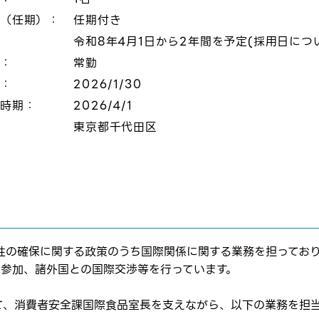
態（任期）：
任期付き
令和8年4月1日から2年間を予定(採用日につ
態：
常勤
切：
2026/1/30
定時期：
2026/4/1
：
東京都千代田区
性の確保に関する政策のうち国際関係に関する業務を担ってお
の参加、諸外国との国際交渉等を行っています。
て、消費者安全課国際食品室長を支えながら、以下の業務を担