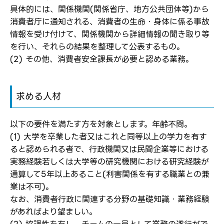
具体的には、関係機関(関係省庁、地方公共団体等)から
消費者庁に通知される、消費者の生命・身体に係る事故
ログイン
情報を受け付けて、関係機関から詳細情報の聞き取り等
弊社ホームページの求人票をみて
お気に入り登録にはログインが必要です
を行い、それらの結果を整理して公表するもの。
弊社ホームページの求人票をみて
(2) その他、消費者安全課長が必要と認める業務。
メールアドレス
応募した方へ
応募し、転職を決めた方
求める人材
パスワード
以下の要件を満たす方を対象とします。年齢不問。
(1) 大学を卒業した者又はこれと同等以上の学力を有す
※パスワードを忘れた方は
コチラ
ると認められる者で、行政機関又は民間企業等における
実務経験若しくは大学等の研究機関における研究経験が
通算して5年以上あること(利害関係を有する職業との兼
業は不可)。
転職報告をする
なお、消費者行政に関連する分野の基礎知識・業務経験
応募完了通知をする
新規会員登録
があればより望ましい。