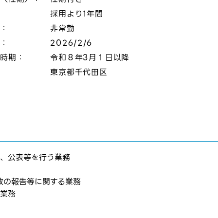
採用より1年間
態：
非常勤
切：
2026/2/6
定時期：
令和８年3月１日以降
：
東京都千代田区
て、公表等を行う業務
事故の報告等に関する業務
る業務
はログインが必要です
ムページの求人票をみて