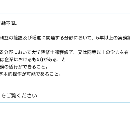
ムページの求人票をみて
ス
方へ
転職を決めた方
年齢不問。
の利益の擁護及び増進に関連する分野において、5年以上の実務
れた方は
コチラ
する分野において大学院修士課程修了、又は同等以上の学力を有
は企業におけるもの)があること
業務の遂行ができること。
の基本的操作が可能であること。
転職報告をする
応募完了通知をする
らをご覧ください
新規会員登録