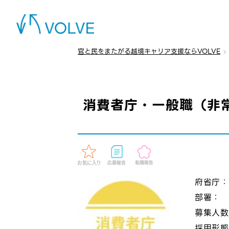
官と民をまたがる越境キャリア支援ならVOLVE
消費者庁・一般職（非
府省庁
部署：
募集人
採用形