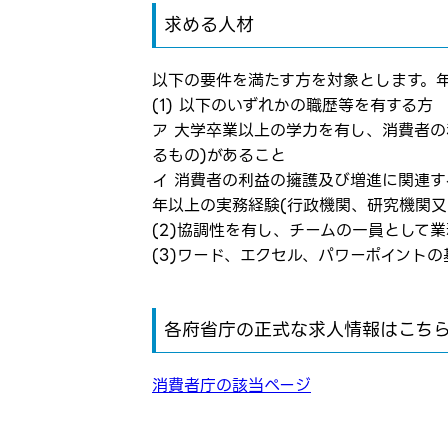
弊社ホー
メールアドレ
求める人材
応募した
応募し、
以下の要件を満たす方を対象とします。
パスワード
(1) 以下のいずれかの職歴等を有する方
ア 大学卒業以上の学力を有し、消費者
るもの)があること
※パスワードを忘
イ 消費者の利益の擁護及び増進に関連
年以上の実務経験(行政機関、研究機関又
(2)協調性を有し、チームの一員として
(3)ワード、エクセル、パワーポイント
各府省庁の正式な求人情報はこち
消費者庁の該当ページ