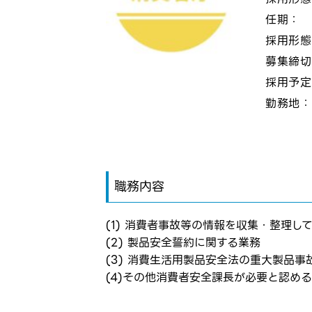
任期：
採用形
募集締
採用予
勤務地
職務内容
(1) 消費者事故等の情報を収集・整理し
(2) 製品安全誓約に関する業務
ログイン
(3) 消費生活用製品安全法の重大製品
(4)その他消費者安全課長が必要と認め
お気に入り登録に
弊社ホー