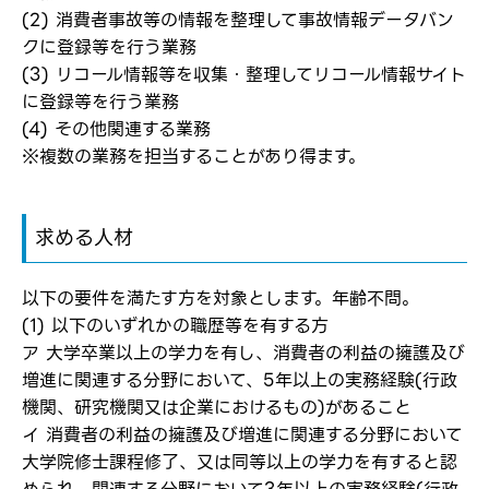
(2) 消費者事故等の情報を整理して事故情報データバン
クに登録等を行う業務
ログイン
(3) リコール情報等を収集・整理してリコール情報サイト
に登録等を行う業務
弊社ホームページの求人票をみて
お気に入り登録にはログインが必要です
(4) その他関連する業務
弊社ホームページの求人票をみて
メールアドレス
※複数の業務を担当することがあり得ます。
応募した方へ
応募し、転職を決めた方
求める人材
パスワード
以下の要件を満たす方を対象とします。年齢不問。
※パスワードを忘れた方は
コチラ
(1) 以下のいずれかの職歴等を有する方
ア 大学卒業以上の学力を有し、消費者の利益の擁護及び
増進に関連する分野において、5年以上の実務経験(行政
機関、研究機関又は企業におけるもの)があること
転職報告をする
イ 消費者の利益の擁護及び増進に関連する分野において
応募完了通知をする
大学院修士課程修了、又は同等以上の学力を有すると認
新規会員登録