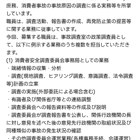
庶務、消費者事故の事故原因の調査に係る実務等を所掌
しています。
職員は、調査活動、報告書の作成、再発防止策の提言等
に関する業務に従事しています。
今回、募集する職員は、事故調査室の政策調査員とし
て、以下に例示する業務のうち複数を担当していただき
ログイン
ます。
(1) 消費者安全調査委員会事務局としての業務
弊社ホームページの求人票をみて
お気に入り登録にはログインが必要です
・端緒情報の収集・分析
弊社ホームページの求人票をみて
メールアドレス
・調査(現地調査、ヒアリング調査、意識調査、法令調査
応募した方へ
等)計画の立案
応募し、転職を決めた方
・調査の実施(外部委託による場合含む)
・有識者及び関係省庁等との連絡調整
パスワード
・調査委員会への報告資料等の作成及び説明
・調査委員会が調査報告書を公表し、関係行政機関の長
に対し意見を述べた後の意見先行政機関の取組状況及び
※パスワードを忘れた方は
コチラ
同種類似の事故の発生状況の確認
・その他調査委員会運営業務(各種事務手続、会議運営)