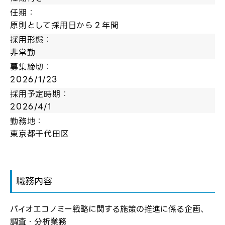
任期：
原則として採用日から２年間
採用形態：
非常勤
募集締切：
2026/1/23
採用予定時期：
2026/4/1
勤務地：
東京都千代田区
ログイン
弊社ホームページの求人票をみて
職務内容
お気に入り登録にはログインが必要です
弊社ホームページの求人票をみて
メールアドレス
応募した方へ
バイオエコノミー戦略に関する施策の推進に係る企画、
応募し、転職を決めた方
調査・分析業務