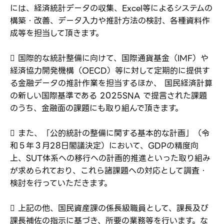
には、経済統計データの収集、Excel等によるシステムの
構築・改善、データ入力や推計方法の検討、各種資料作
成等を担当して頂きます。
 国際的な統計整備に向けて、国際通貨基金（IMF）や
経済協力開発機構（OECD）等に対して定期的に提供す
ログイン
る金融データの推計作業を担当するほか、 国民経済計算
弊社ホームページの求人票をみて
お気に入り登録にはログインが必要です
の新しい国際基準である 2025SNA で提言された課題
弊社ホームページの求人票をみて
のうち、金融面の課題にも取り組んで頂きます。
メールアドレス
応募した方へ
応募し、転職を決めた方
 また、「公的統計の整備に関する基本的な計画」（令
和５年３月28日閣議決定）において、GDPの精度向
パスワード
上、SUT体系への移行への計画的推進といった取り組み
が求められており、これら諸課題への対応として調査・
検討を行っていただきます。
※パスワードを忘れた方は
コチラ
 上記の他、国民資産課の係長級職員として、課長及び
課長補佐の指示に基づき、所要の業務等を行います。な