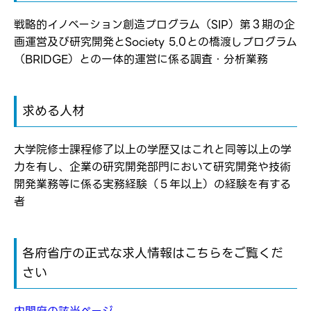
メールアドレス
応募した方へ
応募し、転職を決めた方
戦略的イノベーション創造プログラム（SIP）第３期の企
画運営及び研究開発とSociety 5.0との橋渡しプログラム
パスワード
（BRIDGE）との一体的運営に係る調査・分析業務
※パスワードを忘れた方は
コチラ
求める人材
大学院修士課程修了以上の学歴又はこれと同等以上の学
力を有し、企業の研究開発部門において研究開発や技術
転職報告をする
開発業務等に係る実務経験（５年以上）の経験を有する
応募完了通知をする
者
新規会員登録
各府省庁の正式な求人情報はこちらをご覧くだ
さい