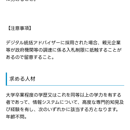
【注意事項】
デジタル統括アドバイザーに採用された場合、親元企業
等が政府機関等の調達に係る入札制限に抵触することが
あるので留意すること。
求める人材
大学卒業程度の学歴又はこれを同等以上の学力を有する
者であって、情報システムについて、高度な専門的知見及
ログイン
び経験を有し、次のいずれかに該当する方となります。
弊社ホームページの求人票をみて
お気に入り登録にはログインが必要です
年齢不問。
弊社ホームページの求人票をみて
メールアドレス
応募した方へ