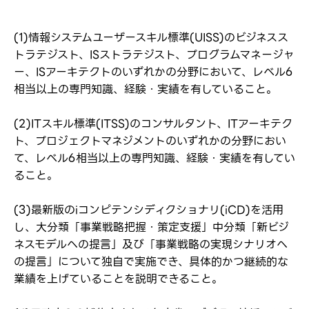
応募し、転職を決めた方
(1)情報システムユーザースキル標準(UISS)のビジネスス
パスワード
トラテジスト、ISストラテジスト、プログラムマネージャ
ー、ISアーキテクトのいずれかの分野において、レベル6
相当以上の専門知識、経験・実績を有していること。
※パスワードを忘れた方は
コチラ
(2)ITスキル標準(ITSS)のコンサルタント、ITアーキテク
ト、プロジェクトマネジメントのいずれかの分野におい
て、レベル6相当以上の専門知識、経験・実績を有してい
転職報告をする
ること。
応募完了通知をする
新規会員登録
(3)最新版のiコンピテンシディクショナリ(iCD)を活用
し、大分類「事業戦略把握・策定支援」中分類「新ビジ
ネスモデルへの提言」及び「事業戦略の実現シナリオへ
の提言」について独自で実施でき、具体的かつ継続的な
業績を上げていることを説明できること。