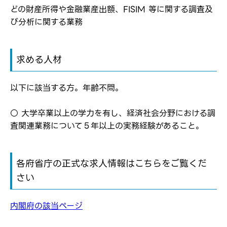
応募し、転職を決めた方
どの財産所得や金融業産出額、FISIM 等に関する調査及
び分析に関する業務
パスワード
求める人材
※パスワードを忘れた方は
コチラ
以下に該当する方。年齢不問。
○ 大学卒業以上の学力を有し、経済社会分野における調
転職報告をする
査関連業務について５年以上の実務経験があること。
応募完了通知をする
新規会員登録
各府省庁の正式な求人情報はこちらをご覧くだ
さい
内閣府の該当ページ