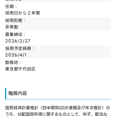
任期：
採用日から２年間
採用形態：
非常勤
募集締切：
2026/2/27
採用予定時期：
2026/4/1
勤務地：
東京都千代田区
ログイン
職務内容
弊社ホームページの求人票をみて
お気に入り登録にはログインが必要です
弊社ホームページの求人票をみて
国民経済計算推計（四半期別GDP速報及び年次推計）の
メールアドレス
応募した方へ
うち、分配国民所得に関するものとして、利子、配当な