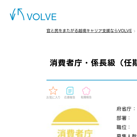
官と民をまたがる越境キャリア支援ならVOLVE
消費者庁・係長級（任
府省庁
部署：
職位：
募集人