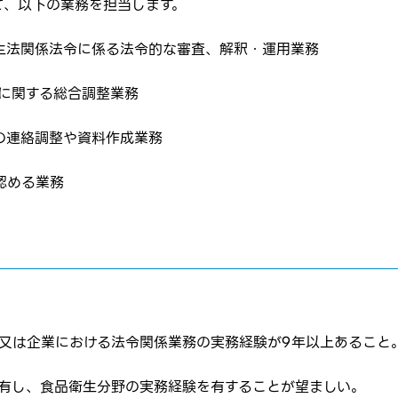
て、以下の業務を担当します。
生法関係法令に係る法令的な審査、解釈・運用業務
務に関する総合調整業務
はログインが必要です
ムページの求人票をみて
の連絡調整や資料作成業務
ムページの求人票をみて
ス
認める業務
方へ
転職を決めた方
れた方は
コチラ
関又は企業における法令関係業務の実務経験が9年以上あること
を有し、食品衛生分野の実務経験を有することが望ましい。
転職報告をする