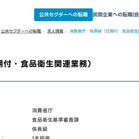
公共セクターへの転職
民間企業への転職
|
会
公共セクターへの転職
求人情報
消費者庁・係長級（任期付・食品衛生
期付・食品衛生関連業務）
：
消費者庁
食品衛生基準審査課
係長級
数：
1名程度