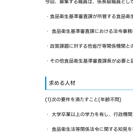
今回、募集する職員は、係長級職員とし
・食品衛生基準審査課が所管する食品衛
ログイン
・ 食品衛生基準審査課における法令事
お気に入り登録に
弊社ホー
・政策課題に対する他省庁等関係機関と
弊社ホー
メールアドレ
・その他食品衛生基準審査課長が必要と
応募した
応募し、
パスワード
求める人材
※パスワードを忘
(1)次の要件を満たすこと(年齢不問)
・ 大学卒業以上の学力を有し、行政機
・ 食品衛生法等関係法令に関する知見