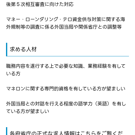
後第５次相互審査に向けた対応
弊社ホームページの求人票をみて
メールアドレス
応募した方へ
マネー・ローンダリング・テロ資金供与対策に関する海
応募し、転職を決めた方
外規制等の調査に係る外国当局や関係省庁との調整等
パスワード
求める人材
※パスワードを忘れた方は
コチラ
職務内容を遂行する上で必要な知識、業務経験を有して
いる方
転職報告をする
マネロンに関する専門的資格を有している方が望ましい
応募完了通知をする
新規会員登録
外国当局との対話を行える程度の語学力（英語）を有し
ている方が望ましい
各府省庁の正式な求人情報はこちらをご覧くだ