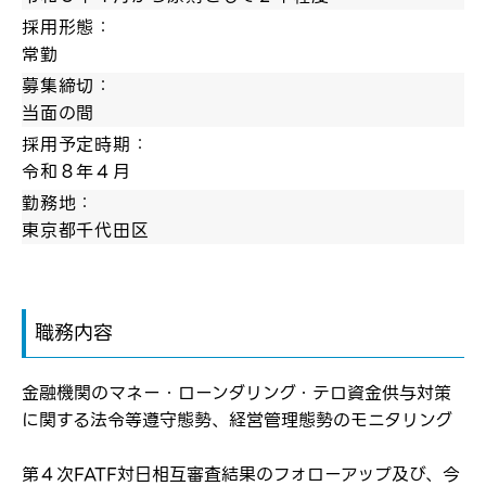
採用形態：
常勤
募集締切：
当面の間
採用予定時期：
令和８年４月
勤務地：
東京都千代田区
職務内容
金融機関のマネー・ローンダリング・テロ資金供与対策
に関する法令等遵守態勢、経営管理態勢のモニタリング
ログイン
第４次FATF対日相互審査結果のフォローアップ及び、今
弊社ホームページの求人票をみて
お気に入り登録にはログインが必要です