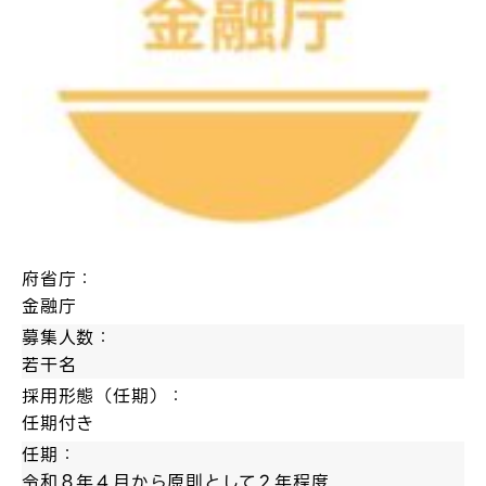
府省庁：
金融庁
募集人数：
若干名
採用形態（任期）：
任期付き
任期：
令和８年４月から原則として２年程度