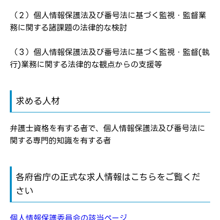
メールアドレス
応募した方へ
応募し、転職を決めた方
（２）個人情報保護法及び番号法に基づく監視・監督業
務に関する諸課題の法律的な検討
パスワード
（３）個人情報保護法及び番号法に基づく監視・監督(執
行)業務に関する法律的な観点からの支援等
※パスワードを忘れた方は
コチラ
求める人材
転職報告をする
弁護士資格を有する者で、個人情報保護法及び番号法に
応募完了通知をする
関する専門的知識を有する者
新規会員登録
各府省庁の正式な求人情報はこちらをご覧くだ
さい
個人情報保護委員会の該当ページ