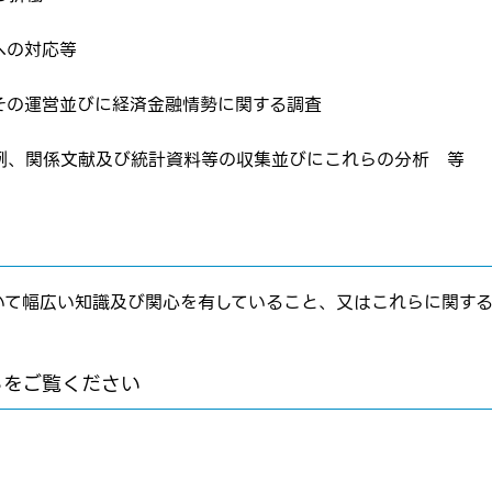
ムページの求人票をみて
ス
への対応等
方へ
転職を決めた方
その運営並びに経済金融情勢に関する調査
例、関係文献及び統計資料等の収集並びにこれらの分析 等
れた方は
コチラ
いて幅広い知識及び関心を有していること、又はこれらに関す
転職報告をする
応募完了通知をする
らをご覧ください
新規会員登録