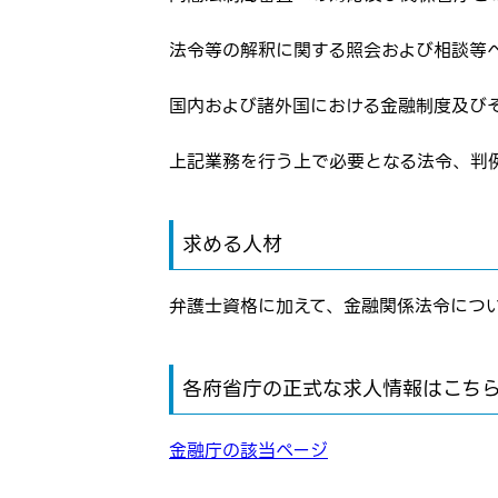
弊社ホー
メールアドレ
法令等の解釈に関する照会および相談等
応募した
応募し、
国内および諸外国における金融制度及び
パスワード
上記業務を行う上で必要となる法令、判
※パスワードを忘
求める人材
弁護士資格に加えて、金融関係法令につ
各府省庁の正式な求人情報はこち
金融庁の該当ページ