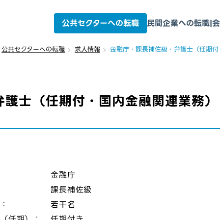
公共セクターへの転職
民間企業への転職
|
会
公共セクターへの転職
求人情報
金融庁・課長補佐級・弁護士（任期付
弁護士（任期付・国内金融関連業務）
：
金融庁
課長補佐級
数：
若干名
態（任期）：
任期付き