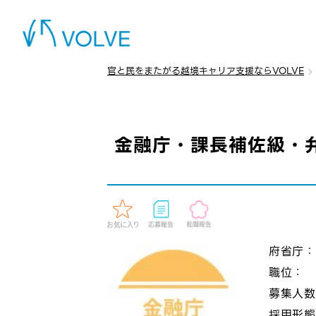
官と民をまたがる越境キャリア支援ならVOLVE
金融庁・課長補佐級・
府省庁
職位：
募集人
採用形