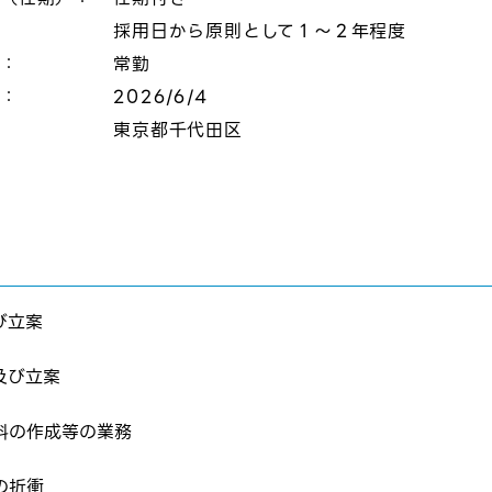
採用日から原則として１～２年程度
態：
常勤
切：
2026/6/4
：
東京都千代田区
び立案
及び立案
料の作成等の業務
はログインが必要です
ムページの求人票をみて
の折衝