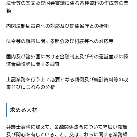
法令等の案文及び国会審議に係る各種資料の作成等の業
ログイン
務
弊社ホームページの求人票をみて
お気に入り登録にはログインが必要です
弊社ホームページの求人票をみて
内閣法制局審査への対応及び関係省庁との折衝
メールアドレス
応募した方へ
応募し、転職を決めた方
法令等の解釈に関する照会及び相談等への対応等
パスワード
国内及び諸外国における金融制度及びその運営並びに経
済金融情勢に関する調査
※パスワードを忘れた方は
コチラ
上記業務を行う上で必要となる判例及び統計資料等の収
集並びにこれらの分析
転職報告をする
求める人材
応募完了通知をする
新規会員登録
弁護士資格に加えて、金融関係法令について幅広い知識
及び関心を有していること、又はこれらに関する業務経