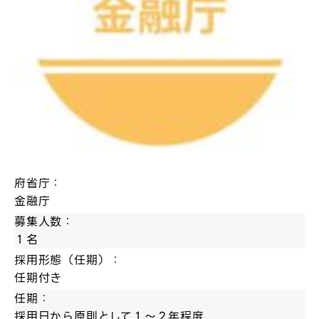
府省庁：
金融庁
募集人数：
１名
採用形態（任期）：
任期付き
任期：
採用日から原則として１～２年程度