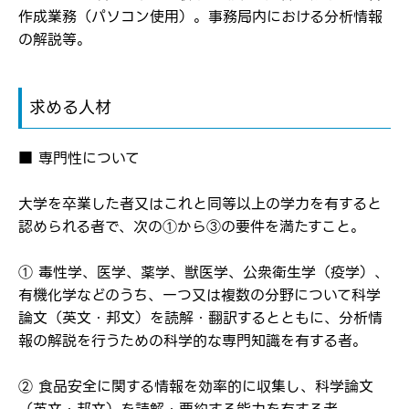
作成業務（パソコン使用）。事務局内における分析情報
の解説等。
求める人材
ログイン
弊社ホームページの求人票をみて
お気に入り登録にはログインが必要です
■ 専門性について
弊社ホームページの求人票をみて
メールアドレス
応募した方へ
大学を卒業した者又はこれと同等以上の学力を有すると
応募し、転職を決めた方
認められる者で、次の①から③の要件を満たすこと。
パスワード
① 毒性学、医学、薬学、獣医学、公衆衛生学（疫学）、
有機化学などのうち、一つ又は複数の分野について科学
論文（英文・邦文）を読解・翻訳するとともに、分析情
※パスワードを忘れた方は
コチラ
報の解説を行うための科学的な専門知識を有する者。
② 食品安全に関する情報を効率的に収集し、科学論文