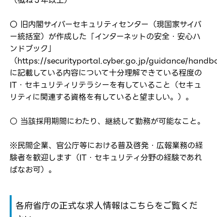
（概ね５年以上）
〇 旧内閣サイバーセキュリティセンター（現国家サイバ
転職報告をする
ー統括室）が作成した「インターネットの安全・安心ハ
応募完了通知をする
新規会員登録
ンドブック」
（https://securityportal.cyber.go.jp/guidance/hand
に記載している内容について十分理解できている程度の
IT・セキュリティリテラシーを有していること（セキュ
リティに関連する資格を有していると望ましい。）。
○ 当該採用期間にわたり、継続して勤務が可能なこと。
※民間企業、官公庁等における普及啓発・広報業務の経
験者を歓迎します（IT・セキュリティ分野の経験であれ
ばなお可）。
各府省庁の正式な求人情報はこちらをご覧くだ