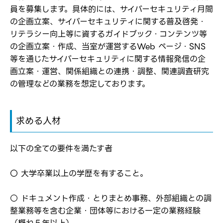
員を募集します。具体的には、サイバーセキュリティ月間
の企画立案、サイバーセキュリティに関する普及啓発・
リテラシー向上等に資するガイドブック・コンテンツ等
の企画立案・作成、当室が運営するWeb ページ・SNS
等を通じたサイバーセキュリティに関する情報発信の企
画立案・運営、関係組織との連携・調整、関連調査研究
の管理などの業務を想定しております。
ログイン
弊社ホームページの求人票をみて
お気に入り登録にはログインが必要です
弊社ホームページの求人票をみて
求める人材
メールアドレス
応募した方へ
応募し、転職を決めた方
以下の全ての要件を満たす者
パスワード
〇 大学卒業以上の学歴を有すること。
○ ドキュメント作成・とりまとめ事務、外部組織との調
※パスワードを忘れた方は
コチラ
整業務等を含む企業・団体等における一定の業務経験