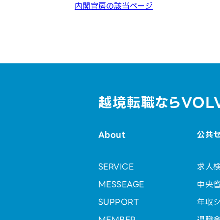
内閣官房の該当ページ
越境転職ならVOL
About
公共
SERVICE
求人
MESSEAGE
中央
SUPPORT
年収シ
MEMBER
退職