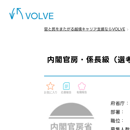
官と民をまたがる越境キャリア支援ならVOLVE
内閣官房・係長級（選
府省庁
部署：
職位：
募集人