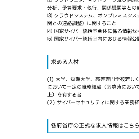
⑵ ソフトウェア、ネットワーク及び個
お気に入り登録に
弊社ホー
分析、予算要求・執行、関係機関等との
弊社ホー
⑶ クラウドシステム、オンプレミスシ
メールアドレ
関との連絡調整）に関すること
応募した
応募し、
⑷ 国家サイバー統括室全体に係る情報
⑸ 国家サイバー統括室内における情報公
パスワード
求める人材
※パスワードを忘
(1) ⼤学、短期⼤学、⾼等専⾨学校若
において⼀定の職務経験（応募時におい
上）を有する者
(2) サイバーセキュリティに関する業
各府省庁の正式な求人情報はこち