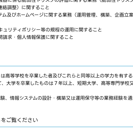
別機器に係る脆弱性やリスクの評価に関する業務（脆弱性やリス
はログインが必要です
ムページの求人票をみて
連絡調整）に関すること
ムページの求人票をみて
ステム及びホームページに関する業務（運用管理、構築、企画立
ス
方へ
転職を決めた方
セキュリティポリシー等の規程の運用に関すること
開請求・個人情報保護に関すること
れた方は
コチラ
しくは⾼等学校を卒業した者及びこれらと同等以上の学⼒を有す
て、⼤学を卒業したものは７年以上、短期⼤学、⾼等専⾨学校
転職報告をする
応募完了通知をする
務経験、情報システムの設計・構築⼜は運用保守等の業務経験を
新規会員登録
らをご覧ください