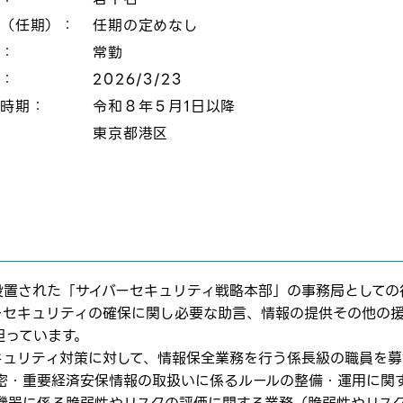
態（任期）：
任期の定めなし
態：
常勤
切：
2026/3/23
定時期：
令和８年５月1日以降
：
東京都港区
設置された「サイバーセキュリティ戦略本部」の事務局としての
ーセキュリティの確保に関し必要な助言、情報の提供その他の
担っています。
キュリティ対策に対して、情報保全業務を行う係長級の職員を募
秘密・重要経済安保情報の取扱いに係るルールの整備・運用に関