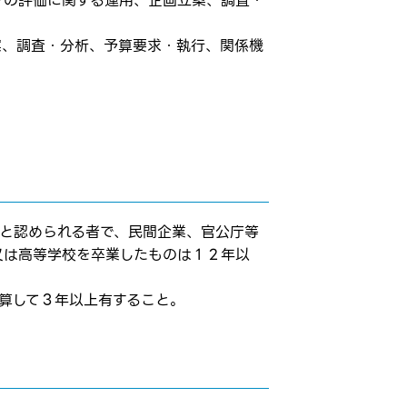
クの評価に関する運用、企画立案、調査・
案、調査・分析、予算要求・執行、関係機
ると認められる者で、⺠間企業、官公庁等
⼜は⾼等学校を卒業したものは１２年以
通算して３年以上有すること。