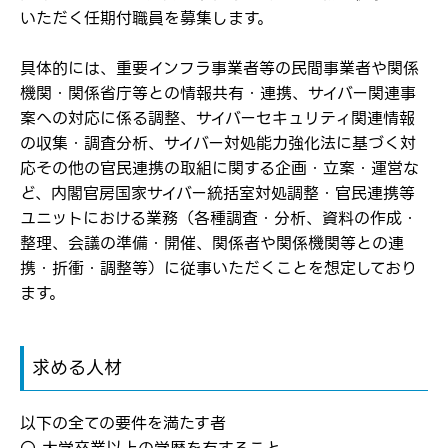
いただく任期付職員を募集します。
ログイン
具体的には、重要インフラ事業者等の民間事業者や関係
弊社ホームページの求人票をみて
お気に入り登録にはログインが必要です
機関・関係省庁等との情報共有・連携、サイバー関連事
弊社ホームページの求人票をみて
案への対応に係る調整、サイバーセキュリティ関連情報
メールアドレス
応募した方へ
の収集・調査分析、サイバー対処能力強化法に基づく対
応募し、転職を決めた方
応その他の官民連携の取組に関する企画・立案・運営な
ど、内閣官房国家サイバー統括室対処調整・官民連携等
パスワード
ユニットにおける業務（各種調査・分析、資料の作成・
整理、会議の準備・開催、関係者や関係機関等との連
携・折衝・調整等）に従事いただくことを想定しており
※パスワードを忘れた方は
コチラ
ます。
求める人材
転職報告をする
応募完了通知をする
新規会員登録
以下の全ての要件を満たす者