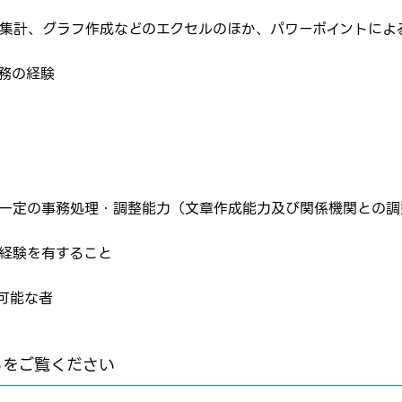
算、集計、グラフ作成などのエクセルのほか、パワーポイントに
務の経験
転職報告をする
応募完了通知をする
新規会員登録
、一定の事務処理・調整能力（文章作成能力及び関係機関との調
務経験を有すること
可能な者
らをご覧ください