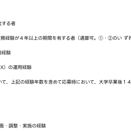
合する者
の実務経験が４年以上の期間を有する者（通算可。①・②のい ず
務経験
はログインが必要です
 X）の運用経験
ムページの求人票をみて
ムページの求人票をみて
ス
おいて、上記の経験年数を含めて応募時において、大学卒業後１
方へ
転職を決めた方
れた方は
コチラ
企画・調整・実施の経験