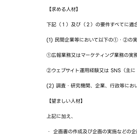
【求める人材】
下記（１）及び（２）の要件すべてに適
(1) 民間企業等において以下の①・②
ログイン
①広報業務又はマーケティング業務の実
お気に入り登録に
②ウェブサイト運用経験又は SNS（主に
弊社ホー
弊社ホー
メールアドレ
(2) 調査・研究機関、企業、行政等に
応募した
応募し、
【望ましい人材】
パスワード
上記に加え、
※パスワードを忘
・ 企画書の作成及び企画の実施などの