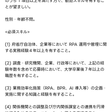
のうち 1 項目以上を満たす方で、歓迎スキルを有するこ
とが望ましい。
性別・年齢不問。
<必須スキル>
(1) 府省庁自治体、企業等において RPA 運用や管理に関
ログイン
する実務経験４年以上を有すること。
弊社ホームページの求人票をみて
お気に入り登録にはログインが必要です
(2) 調査・研究機関、企業、行政等において、上記の経
弊社ホームページの求人票をみて
メールアドレス
験年数を含めて応募時において、大学卒業後７年以上の
応募した方へ
職歴を有すること。
応募し、転職を決めた方
パスワード
(3) 業務効率化施策（RPA、BPR、AI 導入等）の企画・
実施に関する知識と経験を有すること。
※パスワードを忘れた方は
コチラ
(4) 関係機関との調整及び庁内関係課室との連携を円滑