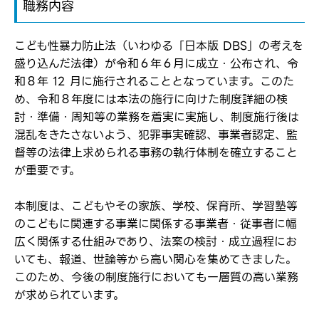
職務内容
こども性暴力防止法（いわゆる「日本版 DBS」の考えを
盛り込んだ法律）が令和６年６月に成立・公布され、令
和８年 12 月に施行されることとなっています。このた
め、令和８年度には本法の施行に向けた制度詳細の検
討・準備・周知等の業務を着実に実施し、制度施行後は
混乱をきたさないよう、犯罪事実確認、事業者認定、監
督等の法律上求められる事務の執行体制を確立すること
が重要です。
本制度は、こどもやその家族、学校、保育所、学習塾等
のこどもに関連する事業に関係する事業者・従事者に幅
広く関係する仕組みであり、法案の検討・成立過程にお
いても、報道、世論等から高い関心を集めてきました。
このため、今後の制度施行においても一層質の高い業務
が求められています。