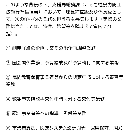
このような背景の下、支援局総務課（こども性暴力防止
法施行準備担当）において、課長補佐級及び係長級とし
て、次の①～⑥の業務を担う者を募集します（実際の業
務に当たっては、特性、希望等を踏まえて室内で分
担）。
① 制度詳細の企画立案その他企画調整業務
ログイン
② 国会関係業務、予算編成及び予算執行に関する業務
弊社ホームページの求人票をみて
お気に入り登録にはログインが必要です
③ 民間教育保育事業者等からの認定申請に対する審査等
弊社ホームページの求人票をみて
業務
メールアドレス
応募した方へ
応募し、転職を決めた方
④ 犯罪事実確認書交付申請に対する交付等業務
パスワード
⑤ 認定事業者等への指導・監督等業務
⑥ 事業者支援、関連システム設計開発・運用保守、周知
※パスワードを忘れた方は
コチラ