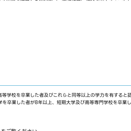
はログインが必要です
ムページの求人票をみて
ムページの求人票をみて
ス
方へ
転職を決めた方
れた方は
コチラ
高等学校を卒業した者及びこれらと同等以上の学力を有すると認
転職報告をする
応募完了通知をする
学を卒業した者が8年以上、短期大学及び高等専門学校を卒業し
新規会員登録