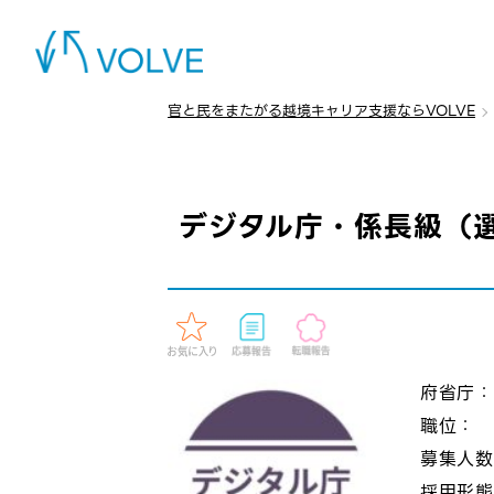
官と民をまたがる越境キャリア支援ならVOLVE
デジタル庁・係長級（
府省庁
職位：
募集人
採用形