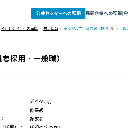
公共セクターへの転職
民間企業への転職
|
会
公共セクターへの転職
求人情報
デジタル庁・係長級（選考採用・一般
選考採用・一般職）
：
デジタル庁
係長級
数：
複数名
態（任期）：
任期の定めなし