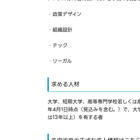
お気に入り登録に
弊社ホー
・政策デザイン
弊社ホー
メールアドレ
・組織設計
応募した
応募し、
・テック
パスワード
・リーガル
※パスワードを忘
求める人材
大学、短期大学、高等専門学校若しくは
年4月1日時点（見込みを含む。）で、大
は13年以上）を有する者