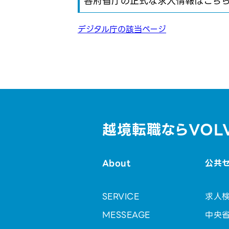
各府省庁の正式な求人情報はこち
デジタル庁の該当ページ
越境転職ならVOL
About
公共
SERVICE
求人
MESSEAGE
中央