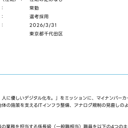
態：
常勤
口：
選考採用
切：
2026/3/31
：
東京都千代田区
、人に優しいデジタル化を。」をミッションに、マイナンバーカ
治体の施策を支えるITインフラ整備、アナログ規制の見直しの
等の業務を担当する係長級（一般職相当）職員を以下の4つのキ