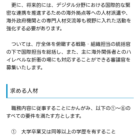
更に、将来的には、デジタル分野における国際的な緊
密な連携を推進するための海外拠点等への人材派遣や、
ログイン
海外政府機関との専門人材交流等も視野に入れた活動を
強化する必要があります。
弊社ホームページの求人票をみて
お気に入り登録にはログインが必要です
弊社ホームページの求人票をみて
ついては、庁全体を俯瞰する戦略・組織担当の統括官
メールアドレス
応募した方へ
の下で国際担当を総括し、また、主に海外関係者とのハ
応募し、転職を決めた方
イレベルな折衝の場にも対応することができる審議官を
募集いたします。
パスワード
求める人材
※パスワードを忘れた方は
コチラ
職務内容に従事することにかんがみ、以下の①～⑥の
すべての要件を満たす方とします。
転職報告をする
応募完了通知をする
① 大学卒業又は同等以上の学歴を有すること
新規会員登録