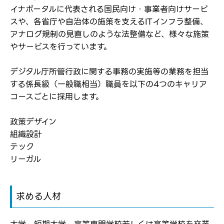
イナポータルに代表される国民向け・事業者向けサービ
スや、各省庁や自治体の施策を支えるITインフラ整備、
ログイン
アナログ規制の見直しのような法整備など、様々な施策
やサービスを行っています。
弊社ホームページの求人票をみて
お気に入り登録にはログインが必要です
弊社ホームページの求人票をみて
メールアドレス
デジタル庁所管行政に関する事務の実施等の業務を担当
応募した方へ
する係長級（一般職相当）職員を以下の4つのキャリア
応募し、転職を決めた方
コースごとに採用します。
パスワード
政策デザイン
組織設計
テック
※パスワードを忘れた方は
コチラ
リーガル
転職報告をする
求める人材
応募完了通知をする
新規会員登録