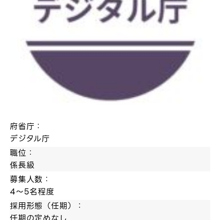
府省庁：
デジタル庁
職位：
係長級
募集人数：
4～5名程度
採用形態（任期）：
任期の定めなし