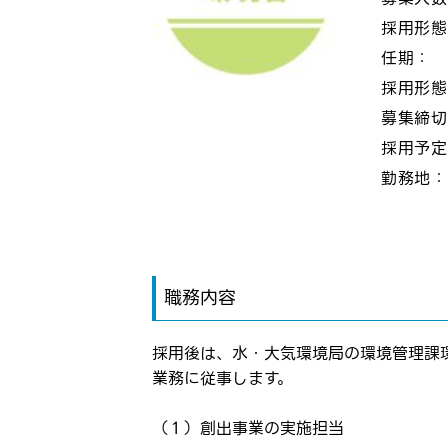
採用形
任期：
採用形
募集締
採用予
勤務地
職務内容
採用後は、水・大気環境局の環境管理課
業務に従事します。
（１）創出事業の実施担当