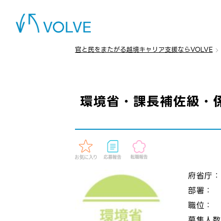
官と民をまたがる越境キャリア支援ならVOLVE
環境省・課長補佐級・
府省庁
部署：
職位：
募集人