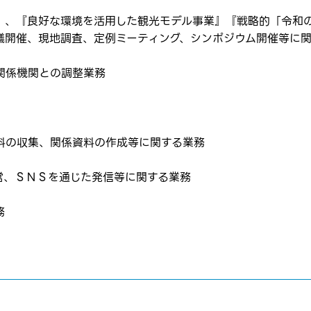
』、『良好な環境を活用した観光モデル事業』『戦略的「令和
議開催、現地調査、定例ミーティング、シンポジウム開催等に
関係機関との調整業務
料の収集、関係資料の作成等に関する業務
はログインが必要です
ムページの求人票をみて
営、ＳＮＳを通じた発信等に関する業務
ムページの求人票をみて
ス
務
方へ
転職を決めた方
れた方は
コチラ