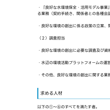
・『良好な水環境保全・活用モデル事業
る業務（契約手続き、関係者との各種会
・良好な環境の創出に係る政策の立案、
（２）調査担当
ログイン
・良好な環境の創出に必要な調査及び資
お気に入り登録に
弊社ホー
・水辺の環境活動プラットフォームの運
弊社ホー
メールアドレ
・その他、良好な環境の創出に関する業
応募した
応募し、
パスワード
求める人材
※パスワードを忘
以下の①～⑥のすべてを満たす者。