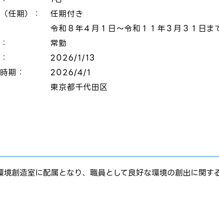
態（任期）：
任期付き
令和８年４月１日～令和１１年３月３１日ま
態：
常勤
切：
2026/1/13
定時期：
2026/4/1
：
東京都千代田区
環境創造室に配属となり、職員として良好な環境の創出に関す