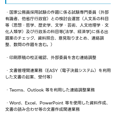
・国家公務員採用試験の作題に係る試験専門委員（外部
有識者、他省庁行政官）との検討会運営（人文系の科目
等（思想・哲学、歴史学、文学・芸術、人文地理学・文
化人類学）及び行政系の科目等(法学、経済学)に係る出
題案のチェック、資料照合、意見取りまとめ、連絡調
整、数問の作題を含む。）
・印刷原稿の校正確認、外部委員を含む連絡調整
・文書管理関連業務（EASY（電子決裁システム）を利用
した文書の起案、受付等）
・Teams、Outlook 等を利用した連絡調整業務
ログイン
・Word、Excel、PowerPoint 等を使用した資料作成、
弊社ホームページの求人票をみて
お気に入り登録にはログインが必要です
文書の読み合わせ等の文書作成関連業務
弊社ホームページの求人票をみて
メールアドレス