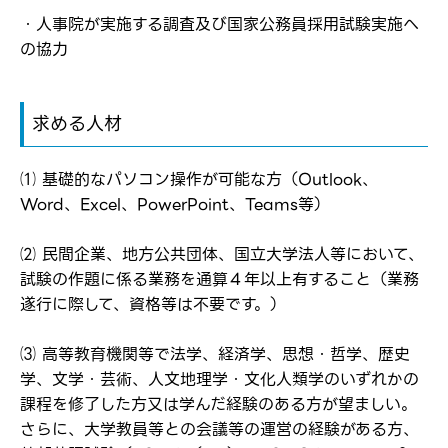
応募した方へ
・人事院が実施する調査及び国家公務員採用試験実施へ
応募し、転職を決めた方
の協力
パスワード
求める人材
※パスワードを忘れた方は
コチラ
⑴ 基礎的なパソコン操作が可能な方（Outlook、
Word、Excel、PowerPoint、Teams等）
転職報告をする
⑵ 民間企業、地方公共団体、国立大学法人等において、
応募完了通知をする
試験の作題に係る業務を通算４年以上有すること（業務
新規会員登録
遂行に際して、資格等は不要です。）
⑶ 高等教育機関等で法学、経済学、思想・哲学、歴史
学、文学・芸術、人文地理学・文化人類学のいずれかの
課程を修了した方又は学んだ経験のある方が望ましい。
さらに、大学教員等との会議等の運営の経験がある方、