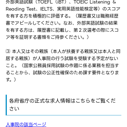
外部英語試験（TOEFL（iBT）、TOEIC Listening ＆
Reading Test、IELTS、実用英語技能検定等）のスコア
を有する方を積極的に評価する。（履歴書又は職務経歴
書でアピールしてください。なお、外部英語試験の結果
を有する方は、履歴書に記載し、第２次選考の際にスコ
ア等を証明する書類をご持参ください。）
⑶ 本人又はその親族（本人が扶養する親族又は本人と同
居する親族）が人事院の行う試験を受験する予定がない
こと。（国家公務員採用試験の作題に係る業務を担当す
ることから、試験の公正性確保のため課す要件となりま
す。）
各府省庁の正式な求人情報はこちらをご覧くだ
さい
人事院の該当ページ