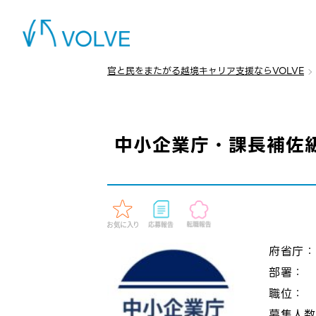
官と民をまたがる越境キャリア支援ならVOLVE
中小企業庁・課長補佐
府省庁
部署：
職位：
募集人