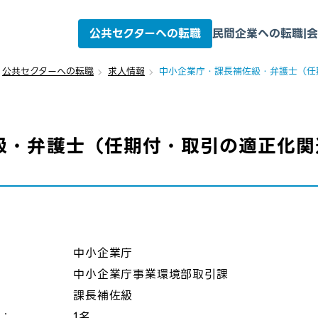
公共セクターへの転職
民間企業への転職
|
会
公共セクターへの転職
求人情報
中小企業庁・課長補佐級・弁護士（任
級・弁護士（任期付・取引の適正化関
：
中小企業庁
中小企業庁事業環境部取引課
課長補佐級
数：
1名