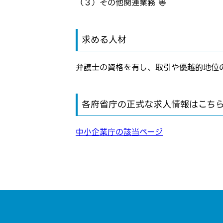
応募し、
（３）その他関連業務 等
パスワード
求める人材
※パスワードを忘
弁護士の資格を有し、取引や優越的地位
各府省庁の正式な求人情報はこち
中小企業庁の該当ページ