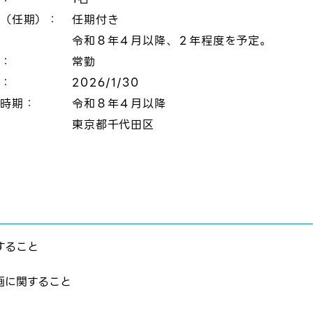
態（任期）：
任期付き
令和８年４月以降、２年程度を予定。
態：
常勤
切：
2026/1/30
定時期：
令和８年４月以降
：
東京都千代田区
はログインが必要です
すること
ムページの求人票をみて
ムページの求人票をみて
ス
画に関すること
方へ