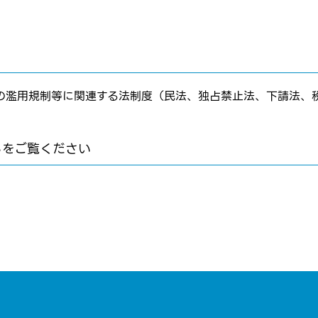
転職を決めた方
れた方は
コチラ
の濫用規制等に関連する法制度（民法、独占禁止法、下請法、
らをご覧ください
転職報告をする
応募完了通知をする
新規会員登録