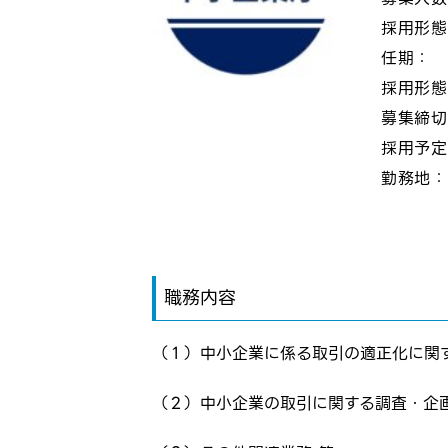
採用形
任期：
採用形
募集締
採用予
勤務地
職務内容
ログイン
お気に入り登録に
（１）中小企業に係る取引の適正化に関
弊社ホー
弊社ホー
メールアドレ
（２）中小企業の取引に関する調査・企
応募した