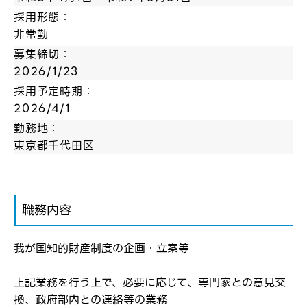
採用形態：
非常勤
募集締切：
2026/1/23
採用予定時期：
2026/4/1
勤務地：
東京都千代田区
職務内容
ログイン
我が国知的財産制度の企画・立案等
弊社ホームページの求人票をみて
お気に入り登録にはログインが必要です
上記業務を行う上で、必要に応じて、専門家との意見交
弊社ホームページの求人票をみて
換、政府部内との連絡等の業務
メールアドレス