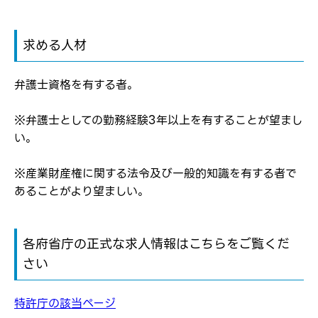
応募した方へ
応募し、転職を決めた方
求める人材
パスワード
弁護士資格を有する者。
※パスワードを忘れた方は
コチラ
※弁護士としての勤務経験3年以上を有することが望まし
い。
転職報告をする
※産業財産権に関する法令及び一般的知識を有する者で
応募完了通知をする
あることがより望ましい。
新規会員登録
各府省庁の正式な求人情報はこちらをご覧くだ
さい
特許庁の該当ページ