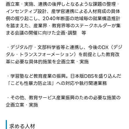
画立案・実施、連携の後押しとなるような課題の整理・
インセンティブ設計、産学官連携による人材育成の具体
例の掘り起こし、2040年断面の地域毎の就業構造推計
を踏まえた、産業界・教育界等のステークホルダーが集
まる会議の開催に向けた企画･調整 等
・デジタル庁・文部科学省等と連携し、今後のDX（デジ
タル・トランスフォーメーション）を前提とした教育改
ログイン
革に必要な具体的施策を企画立案・実施
弊社ホームページの求人票をみて
お気に入り登録にはログインが必要です
弊社ホームページの求人票をみて
・学習塾など教育産業の振興。日本版DBSを盛り込んだ
メールアドレス
応募した方へ
「こども性暴力防止法」への対応や執行関連業務
応募し、転職を決めた方
・その他、教育サービス産業振興のための必要な施策の
パスワード
企画立案・実施
※パスワードを忘れた方は
コチラ
求める人材