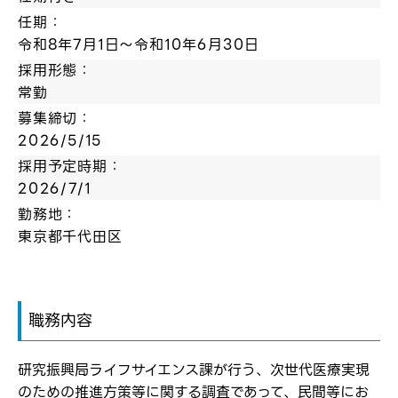
任期：
令和8年7月1日～令和10年6月30日
採用形態：
常勤
募集締切：
2026/5/15
採用予定時期：
2026/7/1
勤務地：
東京都千代田区
職務内容
ログイン
弊社ホームページの求人票をみて
お気に入り登録にはログインが必要です
研究振興局ライフサイエンス課が行う、次世代医療実現
弊社ホームページの求人票をみて
のための推進方策等に関する調査であって、民間等にお