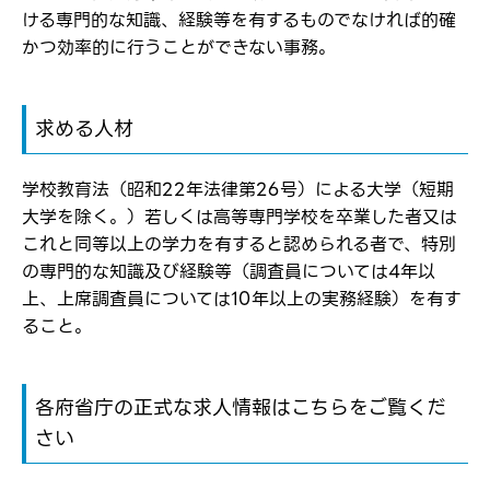
メールアドレス
応募した方へ
ける専門的な知識、経験等を有するものでなければ的確
応募し、転職を決めた方
かつ効率的に行うことができない事務。
パスワード
求める人材
※パスワードを忘れた方は
コチラ
学校教育法（昭和22年法律第26号）による大学（短期
大学を除く。）若しくは高等専門学校を卒業した者又は
これと同等以上の学力を有すると認められる者で、特別
の専門的な知識及び経験等（調査員については4年以
転職報告をする
上、上席調査員については10年以上の実務経験）を有す
応募完了通知をする
新規会員登録
ること。
各府省庁の正式な求人情報はこちらをご覧くだ
さい