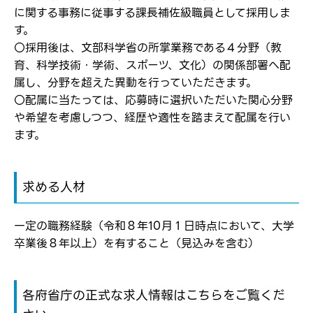
弊社ホームページの求人票をみて
に関する事務に従事する課長補佐級職員として採用しま
メールアドレス
応募した方へ
す。
応募し、転職を決めた方
〇採用後は、文部科学省の所掌業務である４分野（教
育、科学技術・学術、スポーツ、文化）の関係部署へ配
パスワード
属し、分野を超えた異動を行っていただきます。
〇配属に当たっては、応募時に選択いただいた関心分野
や希望を考慮しつつ、経歴や適性を踏まえて配属を行い
※パスワードを忘れた方は
コチラ
ます。
求める人材
転職報告をする
応募完了通知をする
新規会員登録
一定の職務経験（令和８年10月１日時点において、大学
卒業後８年以上）を有すること（見込みを含む）
各府省庁の正式な求人情報はこちらをご覧くだ