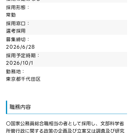
採用形態：
常勤
採用窓口：
選考採用
募集締切：
2026/6/28
採用予定時期：
2026/10/1
勤務地：
東京都千代田区
職務内容
ログイン
〇国家公務員総合職相当の者として採用し、文部科学省
弊社ホームページの求人票をみて
お気に入り登録にはログインが必要です
所管行政に関する政策の企画及び立案又は調査及び研究