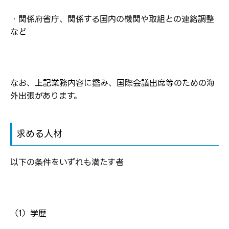
・関係府省庁、関係する国内の機関や取組との連絡調整
など
ログイン
弊社ホームページの求人票をみて
お気に入り登録にはログインが必要です
弊社ホームページの求人票をみて
メールアドレス
応募した方へ
なお、上記業務内容に鑑み、国際会議出席等のための海
応募し、転職を決めた方
外出張があります。
パスワード
求める人材
※パスワードを忘れた方は
コチラ
以下の条件をいずれも満たす者
転職報告をする
（1）学歴
応募完了通知をする
新規会員登録